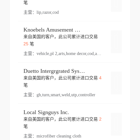
登录
笔
主营：
lip,razor,cod
Knoebels Amusement Resort
来自美国的客户，此公司累计进口交易
登录
25
笔
主营：
vehicle,pl 2,arts,home decor,cod,amusement ride,sea
Duetto Intergrgrated Systems Inc.
4
来自美国的客户，此公司累计进口交易
登录
笔
主营：
gh,turn,smart,weld,utp,controller
Local Signguys Inc.
2
来自美国的客户，此公司累计进口交易
登录
笔
主营：
microfiber cleaning cloth