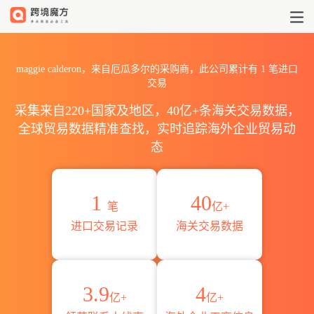
2026maggie calderon海关
maggie calderon，来自厄瓜多尔的采购商，此公司累计有
1
笔进口
交易
采集来自220+国家及地区，40亿+条海关交易数据，
全球贸易数据精准查找，实时追踪海外企业贸易动
态
1
40
笔
亿+
进口交易记录
海关交易数据
3.9
4
亿+
亿+