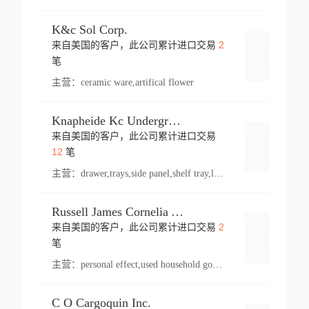
K&c Sol Corp.
2
来自美国的客户，此公司累计进口交易
登录
笔
主营：
ceramic ware,artifical flower
Knapheide Kc Underground
来自美国的客户，此公司累计进口交易
登录
12
笔
主营：
drawer,trays,side panel,shelf tray,lock drawer,panel,for vehicle,telescopic slide,drawer shelf,equipment,shelf,automotive part
Russell James Cornelia Arlington Va
2
来自美国的客户，此公司累计进口交易
登录
笔
主营：
personal effect,used household goods
C O Cargoquin Inc.