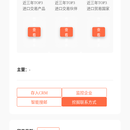
近三年TOP3
近三年TOP3
近三年TOP3
进口交易产品
进口交易伙伴
进口贸易国家
登
登
登
录
录
录
查
查
查
看
看
看
更
更
更
多
多
多
主营：
-
存入CRM
监控企业
智能搜邮
挖掘联系方式