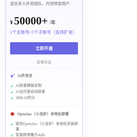
适合多人外贸团队、内贸转型用户
50000+
¥
/年
1个主账号+5个子账号（支持扩充）
立即开通
套餐权益
AI外贸员
AI获客模板定制
AI全托管自动获客
3000 AI积分
Openclaw（小龙虾）本地化部署
提供Openclaw（小龙虾）本地化安装部
署
安装跨境魔方skills