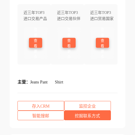
近三年TOP3
近三年TOP3
近三年TOP3
进口交易产品
进口交易伙伴
进口贸易国家
登
登
登
录
录
录
查
查
查
看
看
看
更
更
更
多
多
多
主营：
Jeans Pant
Shirt
存入CRM
监控企业
智能搜邮
挖掘联系方式