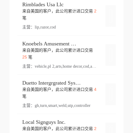
Rimblades Usa Llc
2
来自美国的客户，此公司累计进口交易
登录
笔
主营：
lip,razor,cod
Knoebels Amusement Resort
来自美国的客户，此公司累计进口交易
登录
25
笔
主营：
vehicle,pl 2,arts,home decor,cod,amusement ride,sea
Duetto Intergrgrated Systems Inc.
4
来自美国的客户，此公司累计进口交易
登录
笔
主营：
gh,turn,smart,weld,utp,controller
Local Signguys Inc.
2
来自美国的客户，此公司累计进口交易