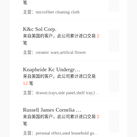
登录
笔
主营：
microfiber cleaning cloth
K&c Sol Corp.
2
来自美国的客户，此公司累计进口交易
登录
笔
主营：
ceramic ware,artifical flower
Knapheide Kc Underground
来自美国的客户，此公司累计进口交易
登录
12
笔
主营：
drawer,trays,side panel,shelf tray,lock drawer,panel,for vehicle,telescopic slide,drawer shelf,equipment,shelf,automotive part
Russell James Cornelia Arlington Va
2
来自美国的客户，此公司累计进口交易
登录
笔
主营：
personal effect,used household goods