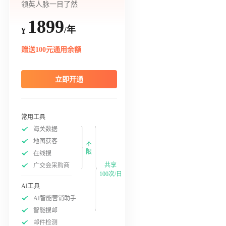
领英人脉一目了然
1899
/年
¥
赠送100元通用余额
立即开通
常用工具
海关数据
地图获客
不
限
在线搜
共享
广交会采购商
100次/日
AI工具
AI智能营销助手
智能搜邮
邮件检测