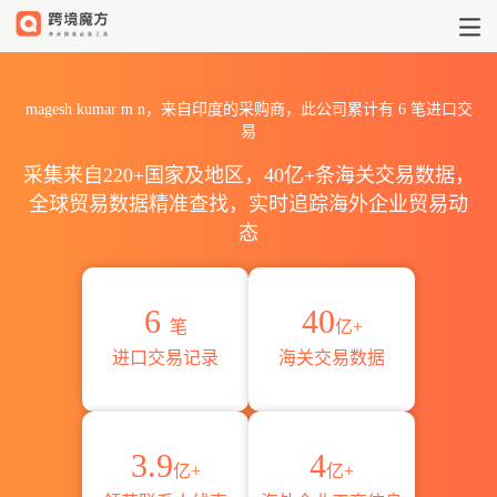
2026magesh kumar m n
magesh kumar m n，来自印度的采购商，此公司累计有
6
笔进口交
易
采集来自220+国家及地区，40亿+条海关交易数据，
全球贸易数据精准查找，实时追踪海外企业贸易动
态
6
40
笔
亿+
进口交易记录
海关交易数据
3.9
4
亿+
亿+