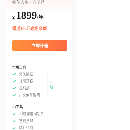
领英人脉一目了然
1899
/年
¥
赠送100元通用余额
立即开通
常用工具
海关数据
地图获客
不
限
在线搜
广交会采购商
AI工具
AI智能营销助手
智能搜邮
邮件检测