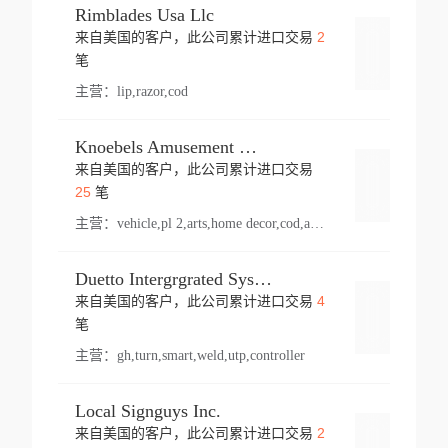
Rimblades Usa Llc
2
来自美国的客户，此公司累计进口交易
登录
笔
主营：
lip,razor,cod
Knoebels Amusement Resort
来自美国的客户，此公司累计进口交易
登录
25
笔
主营：
vehicle,pl 2,arts,home decor,cod,amusement ride,sea
Duetto Intergrgrated Systems Inc.
4
来自美国的客户，此公司累计进口交易
登录
笔
主营：
gh,turn,smart,weld,utp,controller
Local Signguys Inc.
2
来自美国的客户，此公司累计进口交易