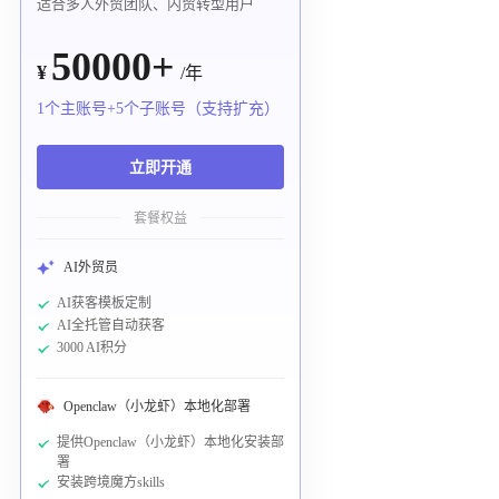
适合多人外贸团队、内贸转型用户
50000+
¥
/年
1个主账号+5个子账号（支持扩充）
立即开通
套餐权益
AI外贸员
AI获客模板定制
AI全托管自动获客
3000 AI积分
Openclaw（小龙虾）本地化部署
提供Openclaw（小龙虾）本地化安装部
署
安装跨境魔方skills