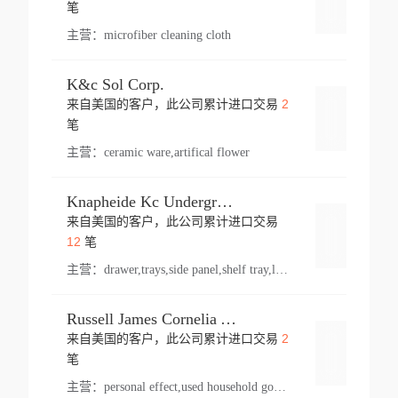
登录
笔
主营：
microfiber cleaning cloth
K&c Sol Corp.
2
来自美国的客户，此公司累计进口交易
登录
笔
主营：
ceramic ware,artifical flower
Knapheide Kc Underground
来自美国的客户，此公司累计进口交易
登录
12
笔
主营：
drawer,trays,side panel,shelf tray,lock drawer,panel,for vehicle,telescopic slide,drawer shelf,equipment,shelf,automotive part
Russell James Cornelia Arlington Va
2
来自美国的客户，此公司累计进口交易
登录
笔
主营：
personal effect,used household goods