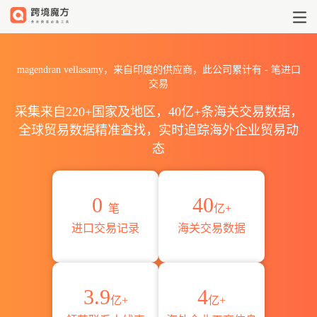
2026magendran vellasa
magendran vellasamy，来自印度的供应商，此公司累计有
-
笔进口
交易
采集来自220+国家及地区，40亿+条海关交易数据，
全球贸易数据精准查找，实时追踪海外企业贸易动
态
0
40
笔
亿+
进口交易记录
海关交易数据
3.9
4
亿+
亿+