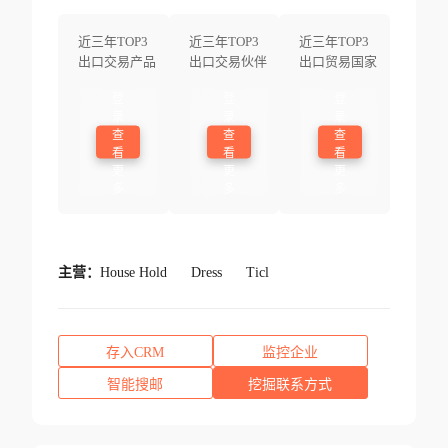
近三年TOP3
近三年TOP3
近三年TOP3
出口交易产品
出口交易伙伴
出口贸易国家
登
登
登
录
录
录
查
查
查
看
看
看
更
更
更
多
多
多
主营：
House Hold
Dress
Ticl
存入CRM
监控企业
智能搜邮
挖掘联系方式