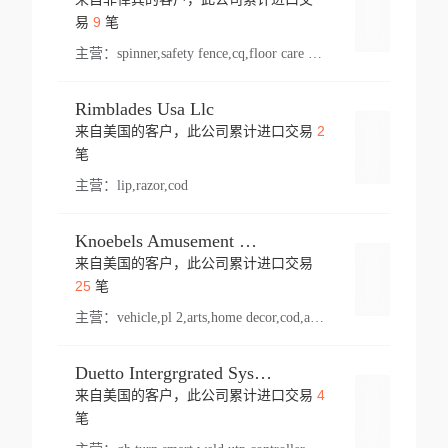
登录
9
易
笔
主营：
spinner,safety fence,cq,floor care machine,cargo,welded steel,web,essential,ratchet tie down,contact email,creatine monohydrate,x 50,bag,paper cups lid,erti,500 c,plush toy,steel wire,webbing,otr tyre,s8,food packaging,edmonton,quad,pc,floor cleaner,carton paper cup,wood pack,auto par,bar chair,oven,fitness products,leisure chair,canada,bicycle,rovin,pickup truck,rat,cover,carton,plastic lid,battery,ride on car,oil gas well,hat,pet cage,n tr,ionic,shoes tel,acrylic bathtub,microvit,fans,lumen,wheels,gin,tdr,tpo,llysine,hot,bur,bonnell spring,g class,dumbbell,condenser,s5,cleaner vacuum,d fence,board,wood,promi,swir,ail,orchard,mattres,cash,microfiber bathrobe,vacuum cleaner floor,access door,pad,wood packing,carton toy,gas well,cotton,freight prepaid,sga,heat exchange,mat,psn,al em,glc,lifting table,cod,plastic shell,wire po,foam,ladies knitted dress,rim,a1,roller,spare part,t 80,waterproof terminal,barbell set,vehicle,bicycle tire,go game,led light,computer chair,block mesh,stainless steel,ape,steel wire rope,carton paper box,ladies knitted pullover,threonine feed grade,electrical appliance,eyebolt,casing,rubber duck,ball,8 port,pet bottle,box steel,scaffolding parts,packing material,na e,polyester knit,blouse,d jack,vacuum flask,lip,aite,fruit plate,steel frame,sealing,mesh,s14,textile,office chair,pendant light,jet,bar stool,furniture,aluminium,wallet,carton pot,tool box,brand new tire,brightway,tria,strea,prop,fishing products,car bumper,butter,fog lamp cover,yofc,tableware,plastic,plastic bottle spray,fireplace,natural stone products,t sp,pullover,aluminium pan,massage product,spotlight,finned tube bundle,table,wood stick,high pressure cleaner,auto part,welded wire mesh,chinese medicine,mater,tsc,sea,cable,glove,supplies,kelvin,sacom,hot dipped galvanized steel pipe,ring wire,pright,rush,ion,paper bag,ring,cup sleeve,oil,gmh,car step,cabinet,leisure table,ladies knit top,sol,electric bicycle,pera,feed grade,air purifier,stanc,storage box,no wooden,pdo,iu,aluminium sheet,k2,p1,s 50,dj,vacuum cleaner,nylon bag,insulat,power,cleaner,hpa,molded,control arm,import,octg,s 99,tablecloth,screw,flail mower,dining chair,l ap,butyl inner tube,ppo,20 sp,wire lock accessories,mattress fabric,kitchen,s7,frame,steel,carton plastic,ipm,electrical cabinet,wear strip,racks,brand tire,tin,packaging material,ys,anji,ceramics product,metal furniture,sebacic acid,umber,flap,ladies knitted,bun pan,chemical substance,lusin,country of origin,edt,unica,stainless steel wire,weld,dire,ai r,poncho,toy car,chemical,t code,s corporation,oem,chinese herb,fly,hydrochloride,ppe,grille,lifting,socks,lighting,ale,unit,hood,stud,aircool,s glass fiber,brass valve valve,tssu,cotton bag,aka,gh,slusher,sporting good,bar stools,n steel,nonwoven bag,essar,ladies knitted skirt,light mouse,drilling,spin bike,sling,insulation tubing,string wound filter cartridge,door frame,u post,optical fibre cable,glass,md,kumho,synthetic grass,shoes,cific,mobil,carton box,fence panel,new tire,chi
Rimblades Usa Llc
2
来自美国的客户，此公司累计进口交易
登录
笔
主营：
lip,razor,cod
Knoebels Amusement Resort
来自美国的客户，此公司累计进口交易
登录
25
笔
主营：
vehicle,pl 2,arts,home decor,cod,amusement ride,sea
Duetto Intergrgrated Systems Inc.
4
来自美国的客户，此公司累计进口交易
登录
笔