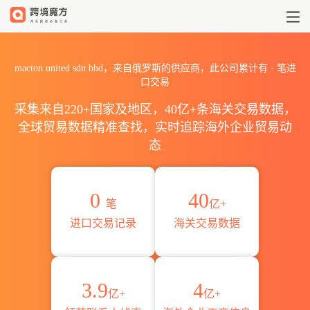
2026macton united sdn 
macton united sdn bhd，来自俄罗斯的供应商，此公司累计有
-
笔进
口交易
采集来自220+国家及地区，40亿+条海关交易数据，
全球贸易数据精准查找，实时追踪海外企业贸易动
态
0
40
笔
亿+
进口交易记录
海关交易数据
3.9
4
亿+
亿+