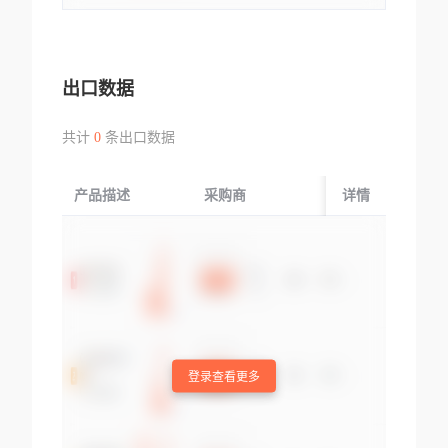
出口数据
共计
0
条出口数据
产品描述
采购商
起运国/地区
详情
登录查看更多