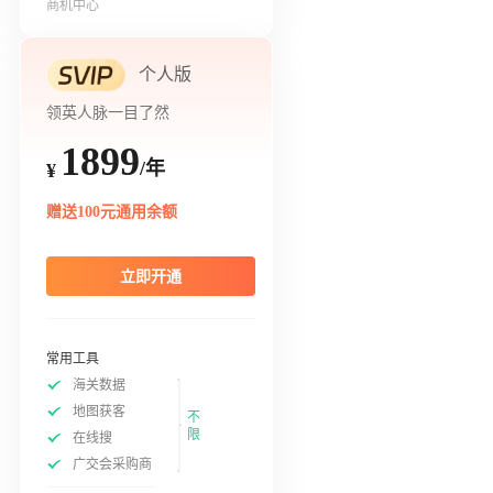
商机中心
个人版
领英人脉一目了然
1899
/年
¥
赠送100元通用余额
立即开通
常用工具
海关数据
地图获客
不
限
在线搜
广交会采购商