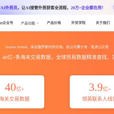
方
AI外贸员
，让AI接管外贸获客全流程，
20万+企业都在用！
App企业号
产品价格
外贸学院
关于我们
产品功能
出口数据统计_贸易概览_贸易区域伙伴_HS
macma limited，来自俄罗斯的供应商，此公司累计有
-
笔进口交易
区，40亿+条海关交易数据，全球贸易数据精准查找
40
3.9
亿+
亿+
海关交易数据
领英联系人线