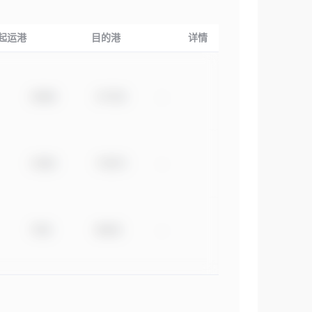
起运港
目的港
详情