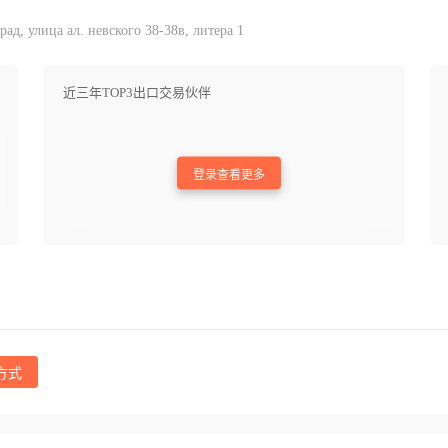
, улица ал. невского 38-38в, литера 1
近三年TOP3出口交易伙伴
登录查看更多
方式