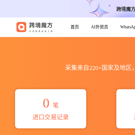
跨境魔
首页
AI外贸员
Whats
2026macma limited海关进
采集来自220+国家及地
0
笔
进口交易记录