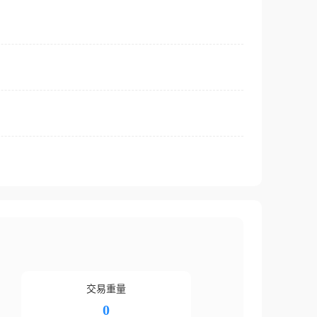
交易重量
0