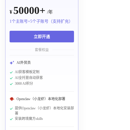
50000+
¥
/年
1个主账号+5个子账号（支持扩充）
立即开通
套餐权益
AI外贸员
AI获客模板定制
AI全托管自动获客
3000 AI积分
Openclaw（小龙虾）本地化部署
提供Openclaw（小龙虾）本地化安装部
署
安装跨境魔方skills