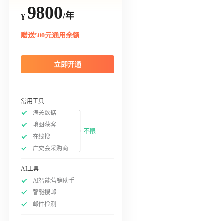
9800
/年
¥
赠送500元通用余额
立即开通
常用工具
海关数据
地图获客
不限
在线搜
广交会采购商
AI工具
AI智能营销助手
智能搜邮
邮件检测