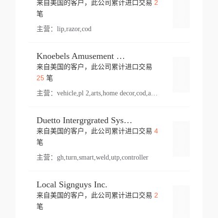
2
来自美国的客户，此公司累计进口交易
登录
笔
主营：
lip,razor,cod
Knoebels Amusement Resort
来自美国的客户，此公司累计进口交易
登录
25
笔
主营：
vehicle,pl 2,arts,home decor,cod,amusement ride,sea
Duetto Intergrgrated Systems Inc.
4
来自美国的客户，此公司累计进口交易
登录
笔
主营：
gh,turn,smart,weld,utp,controller
Local Signguys Inc.
2
来自美国的客户，此公司累计进口交易
登录
笔