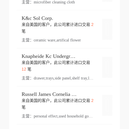
主营：
microfiber cleaning cloth
K&c Sol Corp.
2
来自美国的客户，此公司累计进口交易
登录
笔
主营：
ceramic ware,artifical flower
Knapheide Kc Underground
来自美国的客户，此公司累计进口交易
登录
12
笔
主营：
drawer,trays,side panel,shelf tray,lock drawer,panel,for vehicle,telescopic slide,drawer shelf,equipment,shelf,automotive part
Russell James Cornelia Arlington Va
2
来自美国的客户，此公司累计进口交易
登录
笔
主营：
personal effect,used household goods