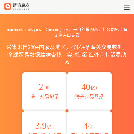
2026machinefabriek jans
machinefabriek jansen&heuning b.v.，来自的采购商，此公司累计有
2
笔进口交易
采集来自220+国家及地区，40亿+条海关交易数据，
全球贸易数据精准查找，实时追踪海外企业贸易动
态
2
40
笔
亿+
进口交易记录
海关交易数据
3.9
4
亿+
亿+