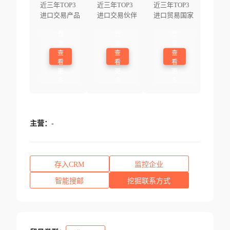
近三年TOP3
近三年TOP3
近三年TOP3
进口交易产品
进口交易伙伴
进口贸易国家
登
登
登
录
录
录
查
查
查
看
看
看
更
更
更
多
多
多
主营：
-
存入CRM
监控企业
智能搜邮
挖掘联系方式