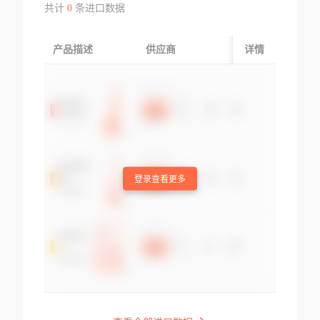
共计
0
条进口数据
产品描述
供应商
起运国/地区
详情
登录查看更多