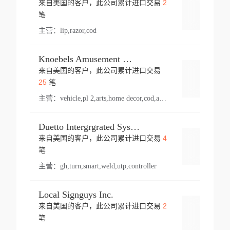
2
来自美国的客户，此公司累计进口交易
登录
笔
主营：
lip,razor,cod
Knoebels Amusement Resort
来自美国的客户，此公司累计进口交易
登录
25
笔
主营：
vehicle,pl 2,arts,home decor,cod,amusement ride,sea
Duetto Intergrgrated Systems Inc.
4
来自美国的客户，此公司累计进口交易
登录
笔
主营：
gh,turn,smart,weld,utp,controller
Local Signguys Inc.
2
来自美国的客户，此公司累计进口交易
登录
笔