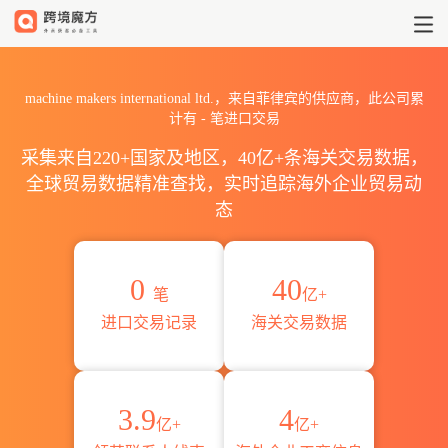
2026machine makers inte
machine makers international ltd.，来自菲律宾的供应商，此公司累
计有
-
笔进口交易
采集来自220+国家及地区，40亿+条海关交易数据，
全球贸易数据精准查找，实时追踪海外企业贸易动
态
0
40
笔
亿+
进口交易记录
海关交易数据
3.9
4
亿+
亿+