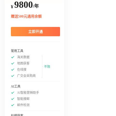
9800
/年
¥
赠送500元通用余额
立即开通
常用工具
海关数据
地图获客
不限
在线搜
广交会采购商
AI工具
AI智能营销助手
智能搜邮
邮件检测
社媒获客