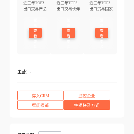
近三年TOP3
近三年TOP3
近三年TOP3
出口交易产品
出口交易伙伴
出口贸易国家
登
登
登
录
录
录
查
查
查
看
看
看
更
更
更
多
多
多
主营：
-
存入CRM
监控企业
智能搜邮
挖掘联系方式