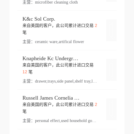
主营：
microfiber cleaning cloth
K&c Sol Corp.
2
来自美国的客户，此公司累计进口交易
登录
笔
主营：
ceramic ware,artifical flower
Knapheide Kc Underground
来自美国的客户，此公司累计进口交易
登录
12
笔
主营：
drawer,trays,side panel,shelf tray,lock drawer,panel,for vehicle,telescopic slide,drawer shelf,equipment,shelf,automotive part
Russell James Cornelia Arlington Va
2
来自美国的客户，此公司累计进口交易
登录
笔
主营：
personal effect,used household goods