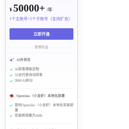
50000+
¥
/年
1个主账号+5个子账号（支持扩充）
立即开通
套餐权益
AI外贸员
AI获客模板定制
AI全托管自动获客
3000 AI积分
Openclaw（小龙虾）本地化部署
提供Openclaw（小龙虾）本地化安装部
署
安装跨境魔方skills