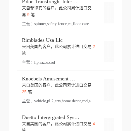
P.don Transfreight International
来自菲律宾的客户，此公司累计进口交
登录
9
易
笔
主营：
spinner,safety fence,cq,floor care machine,cargo,welded steel,web,essential,ratchet tie down,contact email,creatine monohydrate,x 50,bag,paper cups lid,erti,500 c,plush toy,steel wire,webbing,otr tyre,s8,food packaging,edmonton,quad,pc,floor cleaner,carton paper cup,wood pack,auto par,bar chair,oven,fitness products,leisure chair,canada,bicycle,rovin,pickup truck,rat,cover,carton,plastic lid,battery,ride on car,oil gas well,hat,pet cage,n tr,ionic,shoes tel,acrylic bathtub,microvit,fans,lumen,wheels,gin,tdr,tpo,llysine,hot,bur,bonnell spring,g class,dumbbell,condenser,s5,cleaner vacuum,d fence,board,wood,promi,swir,ail,orchard,mattres,cash,microfiber bathrobe,vacuum cleaner floor,access door,pad,wood packing,carton toy,gas well,cotton,freight prepaid,sga,heat exchange,mat,psn,al em,glc,lifting table,cod,plastic shell,wire po,foam,ladies knitted dress,rim,a1,roller,spare part,t 80,waterproof terminal,barbell set,vehicle,bicycle tire,go game,led light,computer chair,block mesh,stainless steel,ape,steel wire rope,carton paper box,ladies knitted pullover,threonine feed grade,electrical appliance,eyebolt,casing,rubber duck,ball,8 port,pet bottle,box steel,scaffolding parts,packing material,na e,polyester knit,blouse,d jack,vacuum flask,lip,aite,fruit plate,steel frame,sealing,mesh,s14,textile,office chair,pendant light,jet,bar stool,furniture,aluminium,wallet,carton pot,tool box,brand new tire,brightway,tria,strea,prop,fishing products,car bumper,butter,fog lamp cover,yofc,tableware,plastic,plastic bottle spray,fireplace,natural stone products,t sp,pullover,aluminium pan,massage product,spotlight,finned tube bundle,table,wood stick,high pressure cleaner,auto part,welded wire mesh,chinese medicine,mater,tsc,sea,cable,glove,supplies,kelvin,sacom,hot dipped galvanized steel pipe,ring wire,pright,rush,ion,paper bag,ring,cup sleeve,oil,gmh,car step,cabinet,leisure table,ladies knit top,sol,electric bicycle,pera,feed grade,air purifier,stanc,storage box,no wooden,pdo,iu,aluminium sheet,k2,p1,s 50,dj,vacuum cleaner,nylon bag,insulat,power,cleaner,hpa,molded,control arm,import,octg,s 99,tablecloth,screw,flail mower,dining chair,l ap,butyl inner tube,ppo,20 sp,wire lock accessories,mattress fabric,kitchen,s7,frame,steel,carton plastic,ipm,electrical cabinet,wear strip,racks,brand tire,tin,packaging material,ys,anji,ceramics product,metal furniture,sebacic acid,umber,flap,ladies knitted,bun pan,chemical substance,lusin,country of origin,edt,unica,stainless steel wire,weld,dire,ai r,poncho,toy car,chemical,t code,s corporation,oem,chinese herb,fly,hydrochloride,ppe,grille,lifting,socks,lighting,ale,unit,hood,stud,aircool,s glass fiber,brass valve valve,tssu,cotton bag,aka,gh,slusher,sporting good,bar stools,n steel,nonwoven bag,essar,ladies knitted skirt,light mouse,drilling,spin bike,sling,insulation tubing,string wound filter cartridge,door frame,u post,optical fibre cable,glass,md,kumho,synthetic grass,shoes,cific,mobil,carton box,fence panel,new tire,chi
Rimblades Usa Llc
2
来自美国的客户，此公司累计进口交易
登录
笔
主营：
lip,razor,cod
Knoebels Amusement Resort
来自美国的客户，此公司累计进口交易
登录
25
笔
主营：
vehicle,pl 2,arts,home decor,cod,amusement ride,sea
Duetto Intergrgrated Systems Inc.
4
来自美国的客户，此公司累计进口交易
登录
笔