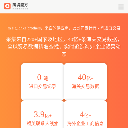
2026m s gudhka brothe
m s gudhka brothers，来自的供应商，此公司累计有
-
笔进口交易
采集来自220+国家及地区，40亿+条海关交易数据，
全球贸易数据精准查找，实时追踪海外企业贸易动
态
0
40
笔
亿+
进口交易记录
海关交易数据
3.9
4
亿+
亿+
领英联系人线索
海外企业工商信息