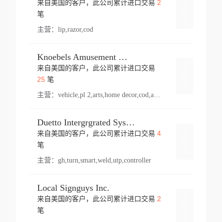
2
来自美国的客户，此公司累计进口交易
登录
笔
主营：
lip,razor,cod
Knoebels Amusement Resort
来自美国的客户，此公司累计进口交易
登录
25
笔
主营：
vehicle,pl 2,arts,home decor,cod,amusement ride,sea
Duetto Intergrgrated Systems Inc.
4
来自美国的客户，此公司累计进口交易
登录
笔
主营：
gh,turn,smart,weld,utp,controller
Local Signguys Inc.
2
来自美国的客户，此公司累计进口交易
登录
笔