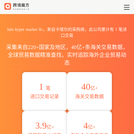
2026lulu hyper market 
lulu hyper market llc，来自卡塔尔的采购商，此公司累计有
1
笔进
口交易
采集来自220+国家及地区，40亿+条海关交易数据，
全球贸易数据精准查找，实时追踪海外企业贸易动
态
1
40
笔
亿+
进口交易记录
海关交易数据
3.9
4
亿+
亿+