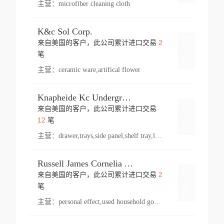
主营：
microfiber cleaning cloth
K&c Sol Corp.
2
来自美国的客户，此公司累计进口交易
登录
笔
主营：
ceramic ware,artifical flower
Knapheide Kc Underground
来自美国的客户，此公司累计进口交易
登录
12
笔
主营：
drawer,trays,side panel,shelf tray,lock drawer,panel,for vehicle,telescopic slide,drawer shelf,equipment,shelf,automotive part
Russell James Cornelia Arlington Va
2
来自美国的客户，此公司累计进口交易
登录
笔
主营：
personal effect,used household goods