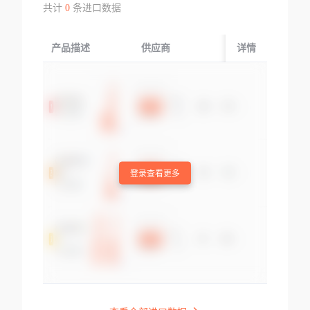
共计
0
条进口数据
产品描述
供应商
起运国/地区
详情
登录查看更多