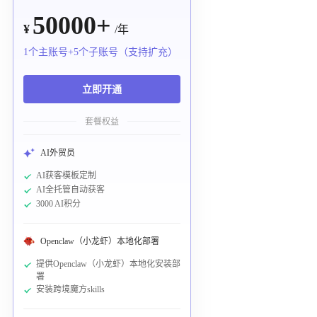
50000+
¥
/年
1个主账号+5个子账号（支持扩充）
立即开通
套餐权益
AI外贸员
AI获客模板定制
AI全托管自动获客
3000 AI积分
Openclaw（小龙虾）本地化部署
提供Openclaw（小龙虾）本地化安装部
署
安装跨境魔方skills