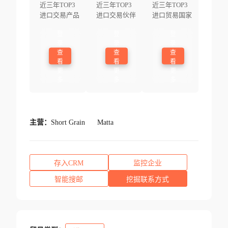
近三年TOP3
近三年TOP3
近三年TOP3
进口交易产品
进口交易伙伴
进口贸易国家
登
登
登
录
录
录
查
查
查
看
看
看
更
更
更
多
多
多
主营：
Short Grain
Matta
存入CRM
监控企业
智能搜邮
挖掘联系方式