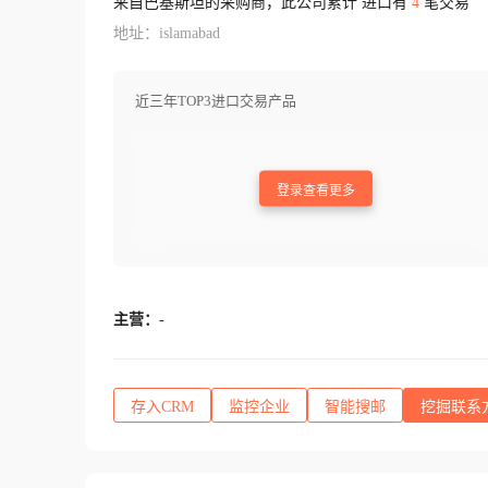
来自巴基斯坦的采购商，此公司累计 进口有
4
笔交易
地址：islamabad
近三年TOP3进口交易产品
登录查看更多
主营：
-
存入CRM
监控企业
智能搜邮
挖掘联系