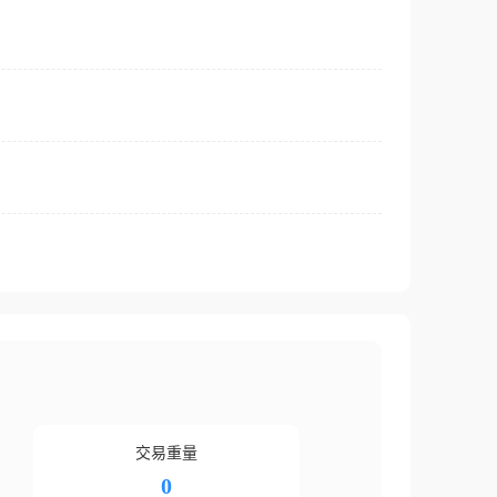
交易重量
0