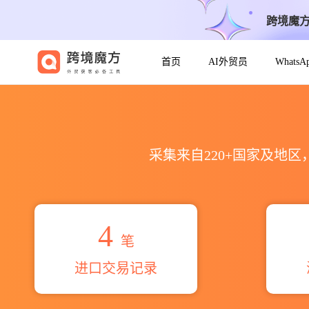
跨境魔
首页
AI外贸员
Whats
2026lukas schuett co海
采集来自220+国家及地
4
笔
进口交易记录