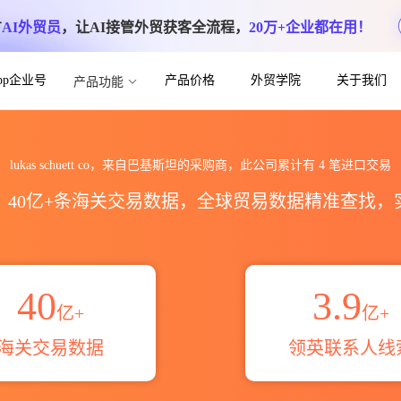
方
AI外贸员
，让AI接管外贸获客全流程，
20万+企业都在用！
App企业号
产品价格
外贸学院
关于我们
产品功能
关进出口数据统计_贸易概览_贸易区域伙伴_H
lukas schuett co，来自巴基斯坦的采购商，此公司累计有
4
笔进口交易
区，40亿+条海关交易数据，全球贸易数据精准查找
40
3.9
亿+
亿+
海关交易数据
领英联系人线