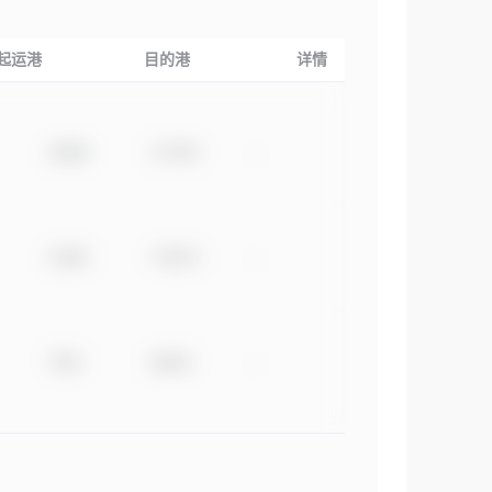
起运港
目的港
详情