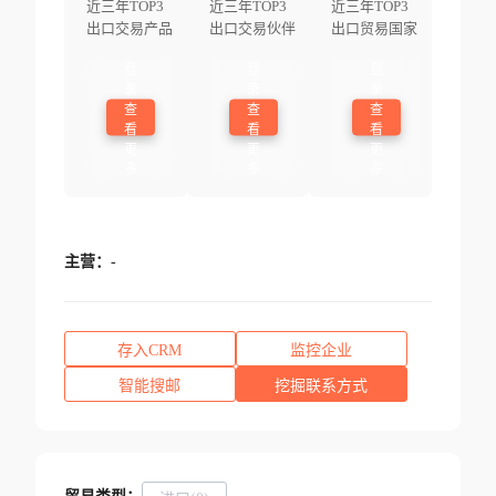
近三年TOP3
近三年TOP3
近三年TOP3
出口交易产品
出口交易伙伴
出口贸易国家
登
登
登
录
录
录
查
查
查
看
看
看
更
更
更
多
多
多
主营：
-
存入CRM
监控企业
智能搜邮
挖掘联系方式