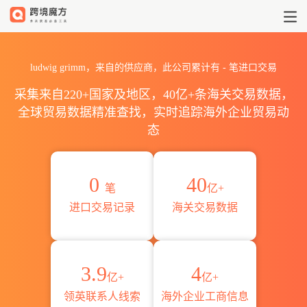
2026ludwig grimm海关进出
ludwig grimm，来自的供应商，此公司累计有
-
笔进口交易
采集来自220+国家及地区，40亿+条海关交易数据，
全球贸易数据精准查找，实时追踪海外企业贸易动
态
0
40
笔
亿+
进口交易记录
海关交易数据
3.9
4
亿+
亿+
领英联系人线索
海外企业工商信息