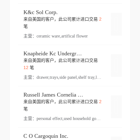
K&c Sol Corp.
2
来自美国的客户，此公司累计进口交易
登录
笔
主营：
ceramic ware,artifical flower
Knapheide Kc Underground
来自美国的客户，此公司累计进口交易
登录
12
笔
主营：
drawer,trays,side panel,shelf tray,lock drawer,panel,for vehicle,telescopic slide,drawer shelf,equipment,shelf,automotive part
Russell James Cornelia Arlington Va
2
来自美国的客户，此公司累计进口交易
登录
笔
主营：
personal effect,used household goods
C O Cargoquin Inc.