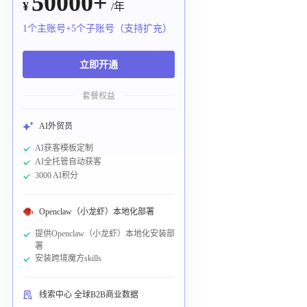
50000+
¥
/年
1个主账号+5个子账号（支持扩充）
立即开通
套餐权益
AI外贸员
AI获客模板定制
AI全托管自动获客
3000 AI积分
Openclaw（小龙虾）本地化部署
提供Openclaw（小龙虾）本地化安装部
署
安装跨境魔方skills
线索中心 全球B2B商业数据