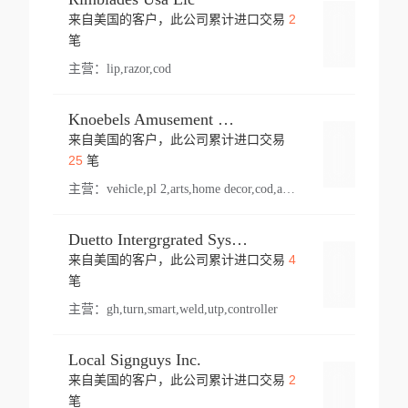
2
来自美国的客户，此公司累计进口交易
登录
笔
主营：
lip,razor,cod
Knoebels Amusement Resort
来自美国的客户，此公司累计进口交易
登录
25
笔
主营：
vehicle,pl 2,arts,home decor,cod,amusement ride,sea
Duetto Intergrgrated Systems Inc.
4
来自美国的客户，此公司累计进口交易
登录
笔
主营：
gh,turn,smart,weld,utp,controller
Local Signguys Inc.
2
来自美国的客户，此公司累计进口交易
登录
笔