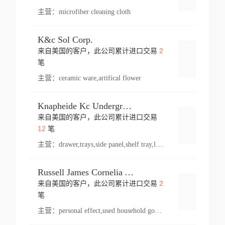
主营：
microfiber cleaning cloth
K&c Sol Corp.
2
来自美国的客户，此公司累计进口交易
登录
笔
主营：
ceramic ware,artifical flower
Knapheide Kc Underground
来自美国的客户，此公司累计进口交易
登录
12
笔
主营：
drawer,trays,side panel,shelf tray,lock drawer,panel,for vehicle,telescopic slide,drawer shelf,equipment,shelf,automotive part
Russell James Cornelia Arlington Va
2
来自美国的客户，此公司累计进口交易
登录
笔
主营：
personal effect,used household goods