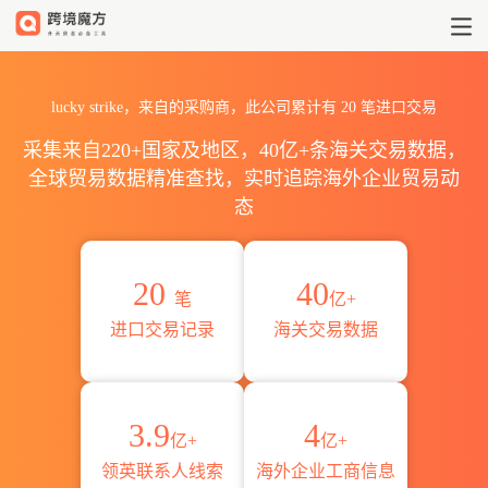
2026lucky strike海关进出口
lucky strike，来自的采购商，此公司累计有
20
笔进口交易
采集来自220+国家及地区，40亿+条海关交易数据，
全球贸易数据精准查找，实时追踪海外企业贸易动
态
20
40
笔
亿+
进口交易记录
海关交易数据
3.9
4
亿+
亿+
领英联系人线索
海外企业工商信息