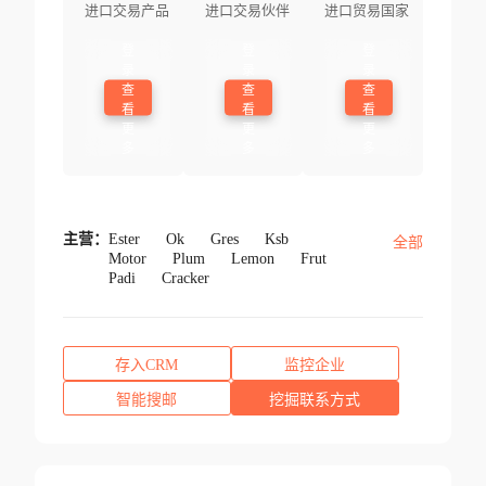
进口交易产品
进口交易伙伴
进口贸易国家
登
登
登
录
录
录
查
查
查
看
看
看
更
更
更
多
多
多
主营：
Ester
Ok
Gres
Ksb
全部
Motor
Plum
Lemon
Frut
Padi
Cracker
存入CRM
监控企业
智能搜邮
挖掘联系方式