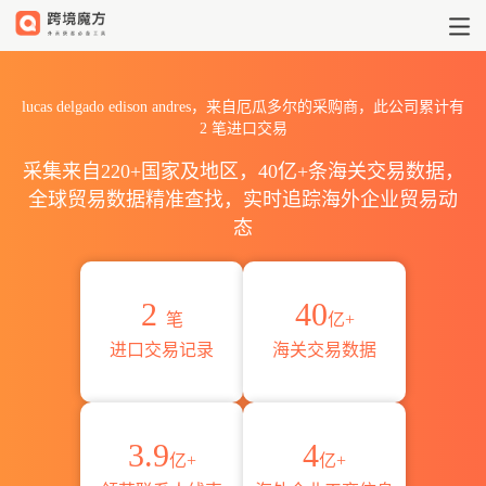
2026lucas delgado ediso
lucas delgado edison andres，来自厄瓜多尔的采购商，此公司累计有
2
笔进口交易
采集来自220+国家及地区，40亿+条海关交易数据，
全球贸易数据精准查找，实时追踪海外企业贸易动
态
2
40
笔
亿+
进口交易记录
海关交易数据
3.9
4
亿+
亿+