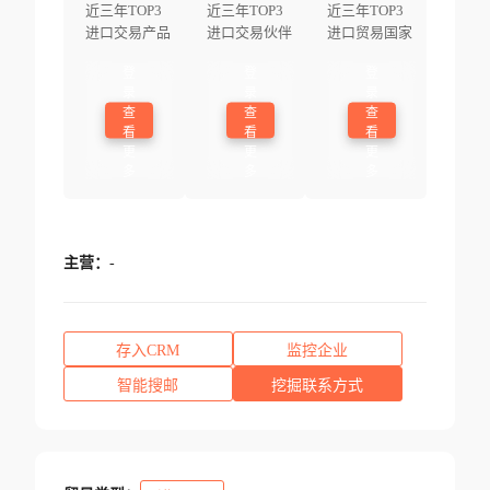
近三年TOP3
近三年TOP3
近三年TOP3
进口交易产品
进口交易伙伴
进口贸易国家
登
登
登
录
录
录
查
查
查
看
看
看
更
更
更
多
多
多
主营：
-
存入CRM
监控企业
智能搜邮
挖掘联系方式