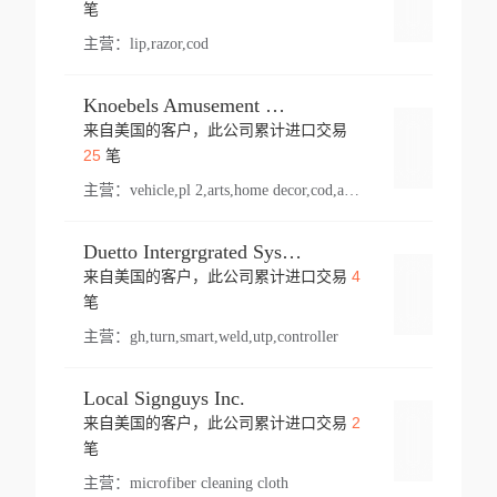
登录
笔
主营：
lip,razor,cod
Knoebels Amusement Resort
来自美国的客户，此公司累计进口交易
登录
25
笔
主营：
vehicle,pl 2,arts,home decor,cod,amusement ride,sea
Duetto Intergrgrated Systems Inc.
4
来自美国的客户，此公司累计进口交易
登录
笔
主营：
gh,turn,smart,weld,utp,controller
Local Signguys Inc.
2
来自美国的客户，此公司累计进口交易
登录
笔
主营：
microfiber cleaning cloth