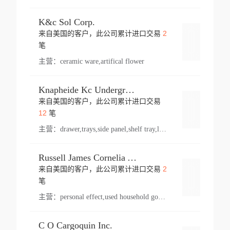
K&c Sol Corp.
2
来自美国的客户，此公司累计进口交易
登录
笔
主营：
ceramic ware,artifical flower
Knapheide Kc Underground
来自美国的客户，此公司累计进口交易
登录
12
笔
主营：
drawer,trays,side panel,shelf tray,lock drawer,panel,for vehicle,telescopic slide,drawer shelf,equipment,shelf,automotive part
Russell James Cornelia Arlington Va
2
来自美国的客户，此公司累计进口交易
登录
笔
主营：
personal effect,used household goods
C O Cargoquin Inc.