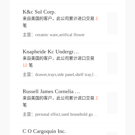
K&c Sol Corp.
2
来自美国的客户，此公司累计进口交易
登录
笔
主营：
ceramic ware,artifical flower
Knapheide Kc Underground
来自美国的客户，此公司累计进口交易
登录
12
笔
主营：
drawer,trays,side panel,shelf tray,lock drawer,panel,for vehicle,telescopic slide,drawer shelf,equipment,shelf,automotive part
Russell James Cornelia Arlington Va
2
来自美国的客户，此公司累计进口交易
登录
笔
主营：
personal effect,used household goods
C O Cargoquin Inc.