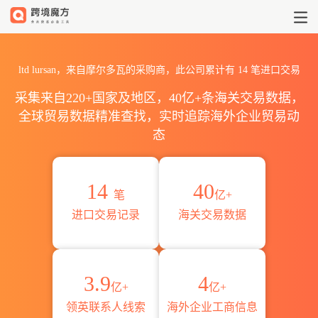
2026ltd lursan海关进出口数
ltd lursan，来自摩尔多瓦的采购商，此公司累计有
14
笔进口交易
采集来自220+国家及地区，40亿+条海关交易数据，
全球贸易数据精准查找，实时追踪海外企业贸易动
态
14
40
笔
亿+
进口交易记录
海关交易数据
3.9
4
亿+
亿+
领英联系人线索
海外企业工商信息