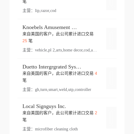
笔
主营：
lip,razor,cod
Knoebels Amusement Resort
来自美国的客户，此公司累计进口交易
登录
25
笔
主营：
vehicle,pl 2,arts,home decor,cod,amusement ride,sea
Duetto Intergrgrated Systems Inc.
4
来自美国的客户，此公司累计进口交易
登录
笔
主营：
gh,turn,smart,weld,utp,controller
Local Signguys Inc.
2
来自美国的客户，此公司累计进口交易
登录
笔
主营：
microfiber cleaning cloth