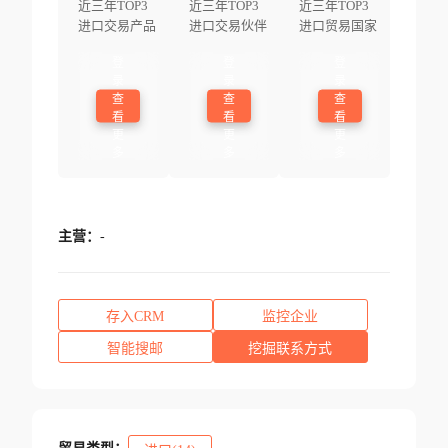
近三年TOP3
近三年TOP3
近三年TOP3
进口交易产品
进口交易伙伴
进口贸易国家
登
登
登
录
录
录
查
查
查
看
看
看
更
更
更
多
多
多
主营：
-
存入CRM
监控企业
智能搜邮
挖掘联系方式