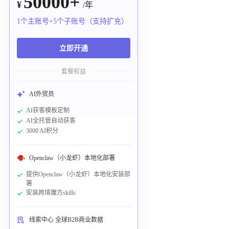
50000+
¥
/年
1个主账号+5个子账号（支持扩充）
立即开通
套餐权益
AI外贸员
AI获客模板定制
AI全托管自动获客
3000 AI积分
Openclaw（小龙虾）本地化部署
提供Openclaw（小龙虾）本地化安装部
署
安装跨境魔方skills
线索中心 全球B2B商业数据