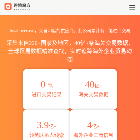
2026loyal overseas海关进
loyal overseas，来自印度的供应商，此公司累计有
-
笔进口交易
采集来自220+国家及地区，40亿+条海关交易数据，
全球贸易数据精准查找，实时追踪海外企业贸易动
态
0
40
笔
亿+
进口交易记录
海关交易数据
3.9
4
亿+
亿+
领英联系人线索
海外企业工商信息