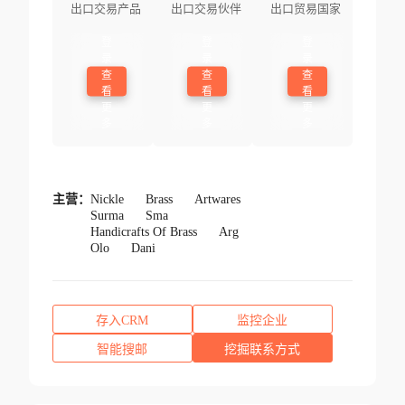
出口交易产品
出口交易伙伴
出口贸易国家
登
登
登
录
录
录
查
查
查
看
看
看
更
更
更
多
多
多
主营：
Nickle
Brass
Artwares
Surma
Sma
Handicrafts Of Brass
Arg
Olo
Dani
存入CRM
监控企业
智能搜邮
挖掘联系方式