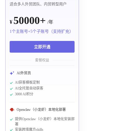
适合多人外贸团队、内贸转型用户
50000+
¥
/年
1个主账号+5个子账号（支持扩充）
立即开通
套餐权益
AI外贸员
AI获客模板定制
AI全托管自动获客
3000 AI积分
Openclaw（小龙虾）本地化部署
提供Openclaw（小龙虾）本地化安装部
署
安装跨境魔方skills