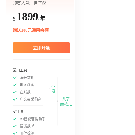
领英人脉一目了然
1899
/年
¥
赠送100元通用余额
立即开通
常用工具
海关数据
地图获客
不
限
在线搜
共享
广交会采购商
100次/日
AI工具
AI智能营销助手
智能搜邮
邮件检测