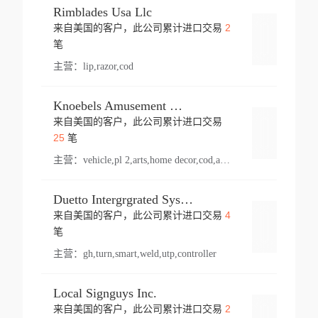
Rimblades Usa Llc
2
来自美国的客户，此公司累计进口交易
登录
笔
主营：
lip,razor,cod
Knoebels Amusement Resort
来自美国的客户，此公司累计进口交易
登录
25
笔
主营：
vehicle,pl 2,arts,home decor,cod,amusement ride,sea
Duetto Intergrgrated Systems Inc.
4
来自美国的客户，此公司累计进口交易
登录
笔
主营：
gh,turn,smart,weld,utp,controller
Local Signguys Inc.
2
来自美国的客户，此公司累计进口交易