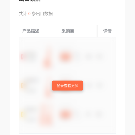
共计
0
条出口数据
产品描述
采购商
起运国/地区
详情
登录查看更多