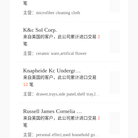
登录
笔
主营：
microfiber cleaning cloth
K&c Sol Corp.
2
来自美国的客户，此公司累计进口交易
登录
笔
主营：
ceramic ware,artifical flower
Knapheide Kc Underground
来自美国的客户，此公司累计进口交易
登录
12
笔
主营：
drawer,trays,side panel,shelf tray,lock drawer,panel,for vehicle,telescopic slide,drawer shelf,equipment,shelf,automotive part
Russell James Cornelia Arlington Va
2
来自美国的客户，此公司累计进口交易
登录
笔
主营：
personal effect,used household goods