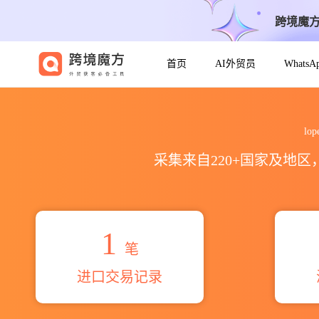
跨境魔
首页
AI外贸员
Whats
2026lopez atiencie rosa
lo
采集来自220+国家及地
1
笔
进口交易记录