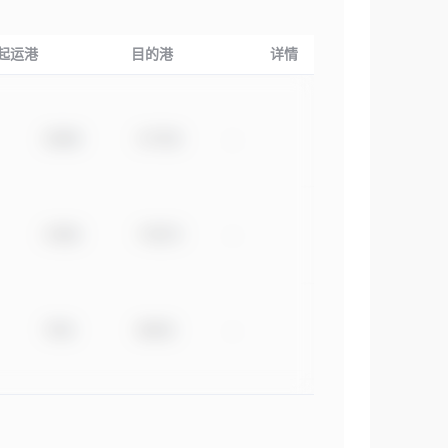
起运港
目的港
详情