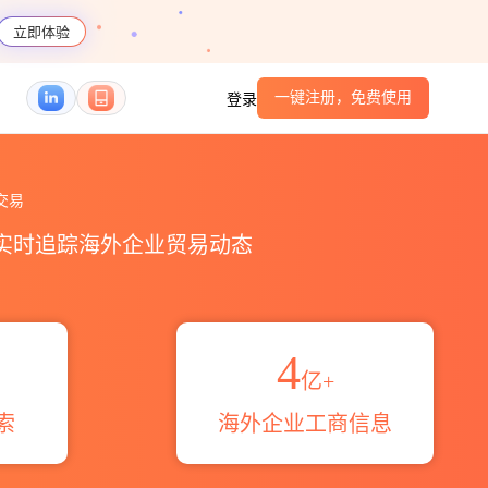
立即体验
一键注册，免费使用
登录
贸易区域伙伴_HS编码港口_跨境魔方
交易
，实时追踪海外企业贸易动态
4
亿+
索
海外企业工商信息