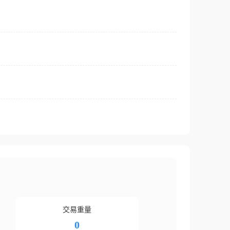
交易重量
0