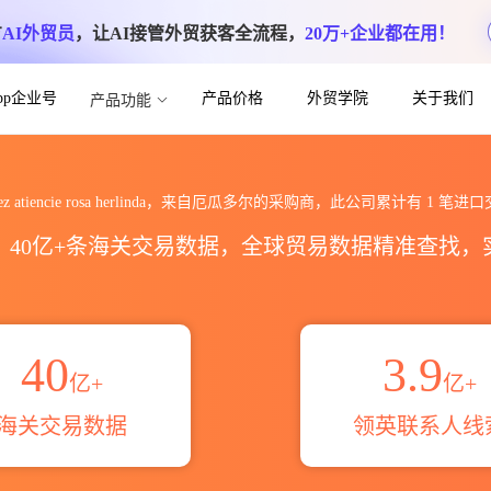
方
AI外贸员
，让AI接管外贸获客全流程，
20万+企业都在用！
App企业号
产品价格
外贸学院
关于我们
产品功能
 herlinda海关进出口数据统计_贸易概览_
pez atiencie rosa herlinda，来自厄瓜多尔的采购商，此公司累计有
1
笔进口
区，40亿+条海关交易数据，全球贸易数据精准查找
40
3.9
亿+
亿+
海关交易数据
领英联系人线