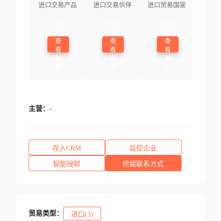
进口交易产品
进口交易伙伴
进口贸易国家
登
登
登
录
录
录
查
查
查
看
看
看
更
更
更
多
多
多
主营：
-
存入CRM
监控企业
智能搜邮
挖掘联系方式
贸易类型：
进口(3)