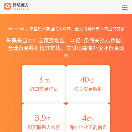
2026loft co.ltd.海关进出口
loft co.ltd.，来自巴基斯坦的采购商，此公司累计有
3
笔进口交易
采集来自220+国家及地区，40亿+条海关交易数据，
全球贸易数据精准查找，实时追踪海外企业贸易动
态
3
40
笔
亿+
进口交易记录
海关交易数据
3.9
4
亿+
亿+
领英联系人线索
海外企业工商信息