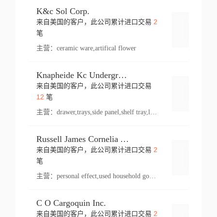
K&c Sol Corp.
2
来自美国的客户，此公司累计进口交易
登录
笔
主营：
ceramic ware,artifical flower
Knapheide Kc Underground
来自美国的客户，此公司累计进口交易
登录
12
笔
主营：
drawer,trays,side panel,shelf tray,lock drawer,panel,for vehicle,telescopic slide,drawer shelf,equipment,shelf,automotive part
Russell James Cornelia Arlington Va
2
来自美国的客户，此公司累计进口交易
登录
笔
主营：
personal effect,used household goods
C O Cargoquin Inc.
2
来自美国的客户，此公司累计进口交易