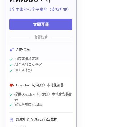
¥
/年
1个主账号+5个子账号（支持扩充）
立即开通
套餐权益
AI外贸员
AI获客模板定制
AI全托管自动获客
3000 AI积分
Openclaw（小龙虾）本地化部署
提供Openclaw（小龙虾）本地化安装部
署
安装跨境魔方skills
线索中心 全球B2B商业数据