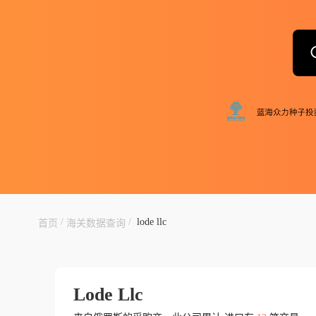
/
/
lode llc
首页
海关数据查询
Lode Llc