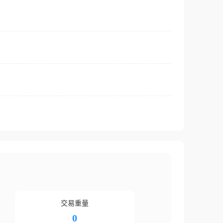
交易重量
0