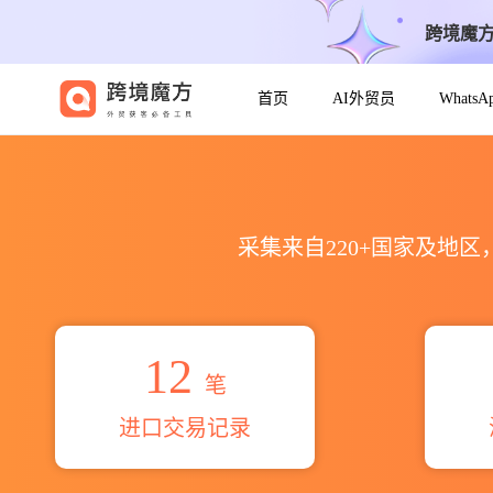
跨境魔
首页
AI外贸员
Whats
2026lode llc海关进出口数据统
采集来自220+国家及地
12
笔
进口交易记录