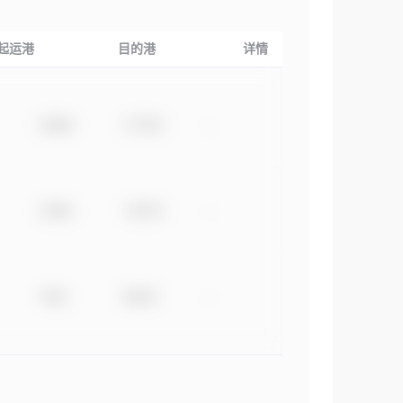
起运港
目的港
详情