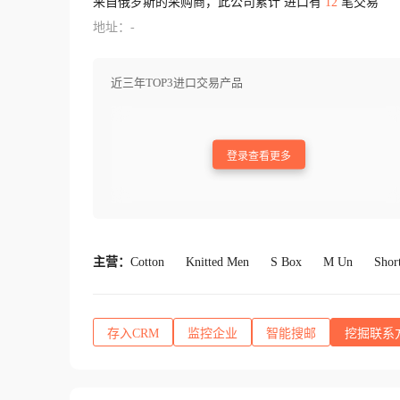
来自俄罗斯的采购商，此公司累计 进口有
12
笔交易
地址：-
近三年TOP3进口交易产品
登录查看更多
主营：
Cotton
Knitted Men
S Box
M Un
Shor
存入CRM
监控企业
智能搜邮
挖掘联系