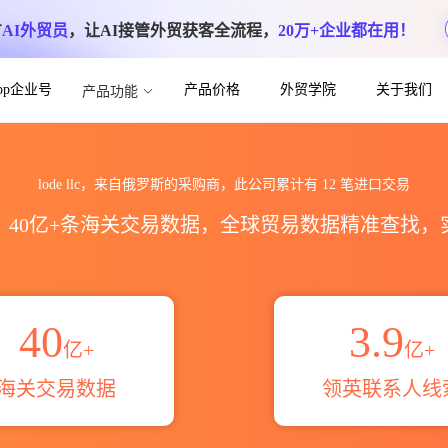
方
AI外贸员
，让AI接管外贸获客全流程，
20万+企业都在用！
App企业号
产品价格
外贸学院
关于我们
产品功能
计_贸易概览_贸易区域伙伴_HS编码港口
lode llc，来自俄罗斯的采购商，此公司累计有
12
笔进口交易
区，40亿+条海关交易数据，全球贸易数据精准查找
40
3.9
亿+
亿+
海关交易数据
领英联系人线