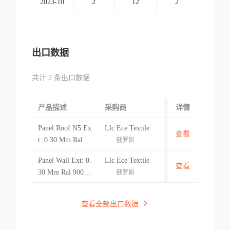
2023-10
2
12
2
出口数据
共计
2
条出口数据
产品描述
采购商
起运国/地区
详情
Panel Roof N5 Ex
Llc Ece Textile
查看
阿塞拜疆
F
t: 0.30 Mm Ral 90
俄罗斯
02 Bgs Int: Кг 4,
Panel Wall Ext: 0.
Llc Ece Textile
4 : 4
查看
阿塞拜疆
F
30 Mm Ral 9002
俄罗斯
Bgs Int: 0.30 Кг
4, 4 : 4
查看全部出口数据