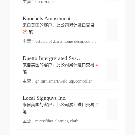
主营：
lip,razor,cod
Knoebels Amusement Resort
来自美国的客户，此公司累计进口交易
登录
25
笔
主营：
vehicle,pl 2,arts,home decor,cod,amusement ride,sea
Duetto Intergrgrated Systems Inc.
4
来自美国的客户，此公司累计进口交易
登录
笔
主营：
gh,turn,smart,weld,utp,controller
Local Signguys Inc.
2
来自美国的客户，此公司累计进口交易
登录
笔
主营：
microfiber cleaning cloth