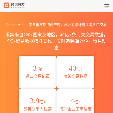
2026llc ece textile海关进
llc ece textile，来自俄罗斯的供应商，此公司累计有
3
笔进口交易
采集来自220+国家及地区，40亿+条海关交易数据，
全球贸易数据精准查找，实时追踪海外企业贸易动
态
3
40
笔
亿+
进口交易记录
海关交易数据
3.9
4
亿+
亿+
领英联系人线索
海外企业工商信息