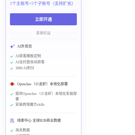
1个主账号+5个子账号（支持扩充）
立即开通
套餐权益
AI外贸员
AI获客模板定制
AI全托管自动获客
3000 AI积分
Openclaw（小龙虾）本地化部署
提供Openclaw（小龙虾）本地化安装部
署
安装跨境魔方skills
线索中心 全球B2B商业数据
海关数据