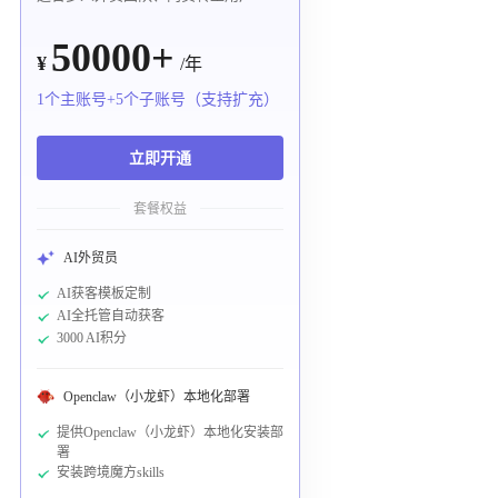
50000+
¥
/年
1个主账号+5个子账号（支持扩充）
立即开通
套餐权益
AI外贸员
AI获客模板定制
AI全托管自动获客
3000 AI积分
Openclaw（小龙虾）本地化部署
提供Openclaw（小龙虾）本地化安装部
署
安装跨境魔方skills