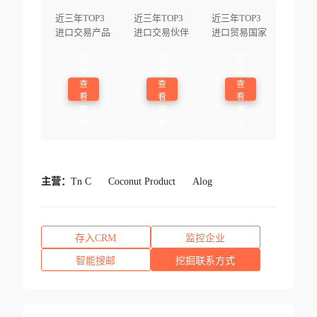
近三年TOP3
近三年TOP3
近三年TOP3
进口交易产品
进口交易伙伴
进口贸易国家
登
登
登
录
录
录
查
查
查
看
看
看
更
更
更
多
多
多
主营：
Tn C
Coconut Product
Alog
存入CRM
监控企业
智能搜邮
挖掘联系方式