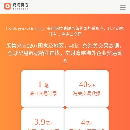
2026lizzaik general tr
lizzaik general trading，来自阿拉伯联合酋长国的采购商，此公司累
计有
1
笔进口交易
采集来自220+国家及地区，40亿+条海关交易数据，
全球贸易数据精准查找，实时追踪海外企业贸易动
态
1
40
笔
亿+
进口交易记录
海关交易数据
3.9
4
亿+
亿+