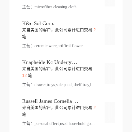
主营：
microfiber cleaning cloth
K&c Sol Corp.
2
来自美国的客户，此公司累计进口交易
登录
笔
主营：
ceramic ware,artifical flower
Knapheide Kc Underground
来自美国的客户，此公司累计进口交易
登录
12
笔
主营：
drawer,trays,side panel,shelf tray,lock drawer,panel,for vehicle,telescopic slide,drawer shelf,equipment,shelf,automotive part
Russell James Cornelia Arlington Va
2
来自美国的客户，此公司累计进口交易
登录
笔
主营：
personal effect,used household goods