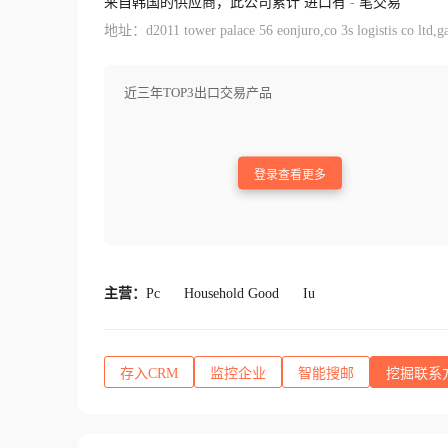
来自韩国的供应商，此公司累计 进口有
-
笔交易
地址：d2011 tower palace 56 eonjuro,co 3s logistis co ltd,
近三年TOP3出口交易产品
登录查看更多
主营：
Pc
Household Good
Iu
存入CRM
监控企业
智能搜邮
挖掘联系