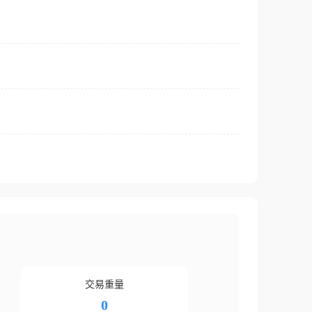
交易重量
0