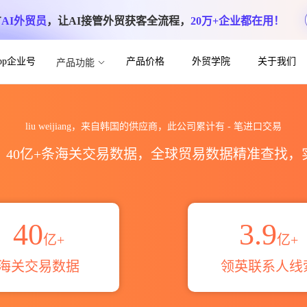
方
AI外贸员
，让AI接管外贸获客全流程，
20万+企业都在用！
App企业号
产品价格
外贸学院
关于我们
产品功能
数据统计_贸易概览_贸易区域伙伴_HS编码
liu weijiang，来自韩国的供应商，此公司累计有
-
笔进口交易
区，40亿+条海关交易数据，全球贸易数据精准查找
40
3.9
亿+
亿+
海关交易数据
领英联系人线