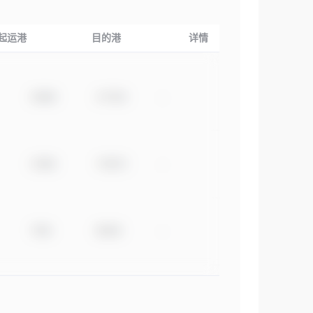
起运港
目的港
详情