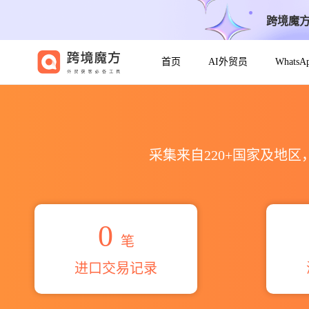
跨境魔
首页
AI外贸员
Whats
2026liu weijiang海关进出口
采集来自220+国家及地
0
笔
进口交易记录