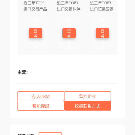
近三年TOP3
近三年TOP3
近三年TOP3
进口交易产品
进口交易伙伴
进口贸易国家
登
登
登
录
录
录
查
查
查
看
看
看
更
更
更
多
多
多
主营：
-
存入CRM
监控企业
智能搜邮
挖掘联系方式