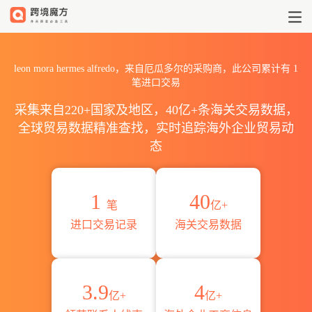
2026leon mora hermes a
leon mora hermes alfredo，来自厄瓜多尔的采购商，此公司累计有
1
笔进口交易
采集来自220+国家及地区，40亿+条海关交易数据，
全球贸易数据精准查找，实时追踪海外企业贸易动
态
1
40
笔
亿+
进口交易记录
海关交易数据
3.9
4
亿+
亿+