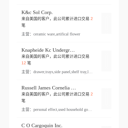
K&c Sol Corp.
2
来自美国的客户，此公司累计进口交易
登录
笔
主营：
ceramic ware,artifical flower
Knapheide Kc Underground
来自美国的客户，此公司累计进口交易
登录
12
笔
主营：
drawer,trays,side panel,shelf tray,lock drawer,panel,for vehicle,telescopic slide,drawer shelf,equipment,shelf,automotive part
Russell James Cornelia Arlington Va
2
来自美国的客户，此公司累计进口交易
登录
笔
主营：
personal effect,used household goods
C O Cargoquin Inc.