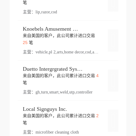
登录
笔
主营：
lip,razor,cod
Knoebels Amusement Resort
来自美国的客户，此公司累计进口交易
登录
25
笔
主营：
vehicle,pl 2,arts,home decor,cod,amusement ride,sea
Duetto Intergrgrated Systems Inc.
4
来自美国的客户，此公司累计进口交易
登录
笔
主营：
gh,turn,smart,weld,utp,controller
Local Signguys Inc.
2
来自美国的客户，此公司累计进口交易
登录
笔
主营：
microfiber cleaning cloth