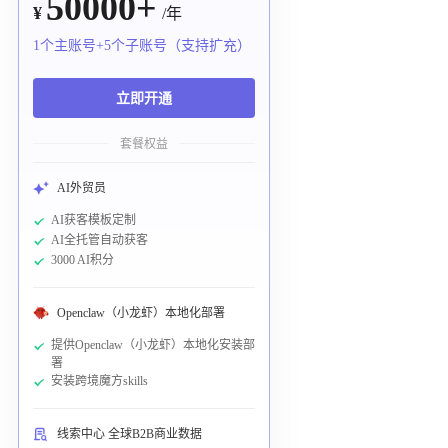
50000+
¥
/年
1个主账号+5个子账号（支持扩充）
立即开通
套餐权益
AI外贸员
AI获客模板定制
AI全托管自动获客
3000 AI积分
Openclaw（小龙虾）本地化部署
提供Openclaw（小龙虾）本地化安装部
署
安装跨境魔方skills
线索中心 全球B2B商业数据