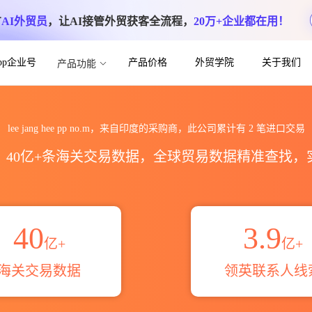
方
AI外贸员
，让AI接管外贸获客全流程，
20万+企业都在用！
App企业号
产品价格
外贸学院
关于我们
产品功能
.m海关进出口数据统计_贸易概览_贸易区域伙
lee jang hee pp no.m，来自印度的采购商，此公司累计有
2
笔进口交易
区，40亿+条海关交易数据，全球贸易数据精准查找
40
3.9
亿+
亿+
海关交易数据
领英联系人线