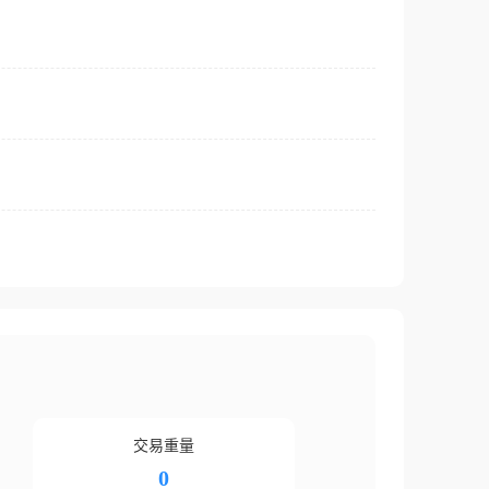
交易重量
0