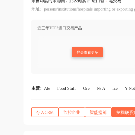
来自印度的采购商，此公司累计 进口有
2
笔交易
地址：persons/institutions/hospitals importing or exporting go
近三年TOP3进口交易产品
登录查看更多
主营：
Ale
Food Stuff
Ore
Ns A
Ice
Y Not
存入CRM
监控企业
智能搜邮
挖掘联系