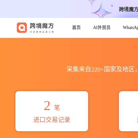
跨境魔
首页
AI外贸员
Whats
2026lee jang hee pp no
采集来自220+国家及地
2
笔
进口交易记录