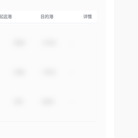
起运港
目的港
详情