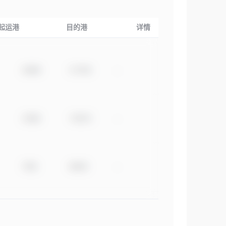
起运港
目的港
详情