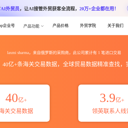
方
AI外贸员
，让AI接管外贸获客全流程，
20万+企业都在用！
App企业号
产品价格
外贸学院
关于我们
产品功能
口数据统计_贸易概览_贸易区域伙伴_HS编
laxmi sharma，来自俄罗斯的采购商，此公司累计有
1
笔进口交易
区，40亿+条海关交易数据，全球贸易数据精准查找
40
3.9
亿+
亿+
海关交易数据
领英联系人线