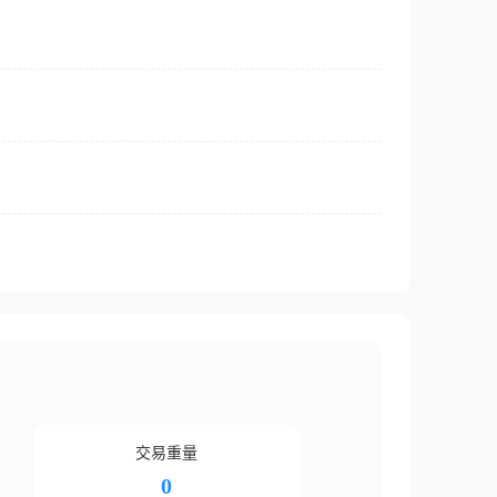
交易重量
0