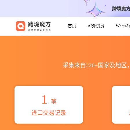
跨境魔
首页
AI外贸员
Whats
2026laxmi sharma海关进出
采集来自220+国家及地
1
笔
进口交易记录