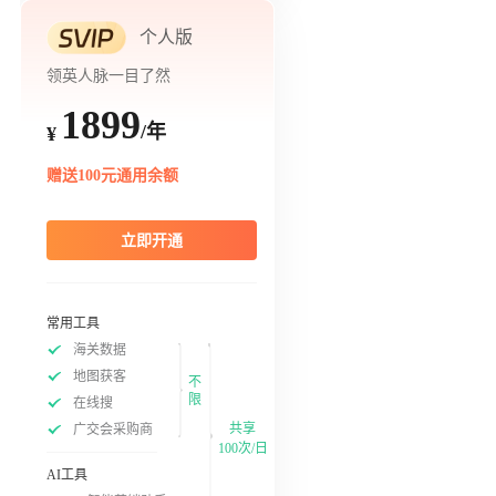
个人版
领英人脉一目了然
1899
/年
¥
赠送100元通用余额
立即开通
常用工具
海关数据
地图获客
不
限
在线搜
共享
广交会采购商
100次/日
AI工具