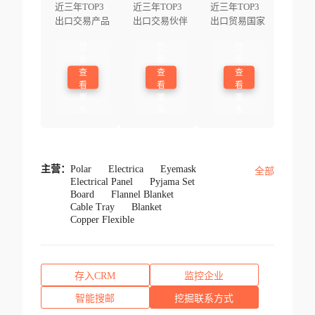
近三年TOP3
近三年TOP3
近三年TOP3
出口交易产品
出口交易伙伴
出口贸易国家
登
登
登
录
录
录
查
查
查
看
看
看
更
更
更
多
多
多
主营：
Polar
Electrica
Eyemask
全部
Electrical Panel
Pyjama Set
Board
Flannel Blanket
Cable Tray
Blanket
Copper Flexible
存入CRM
监控企业
智能搜邮
挖掘联系方式