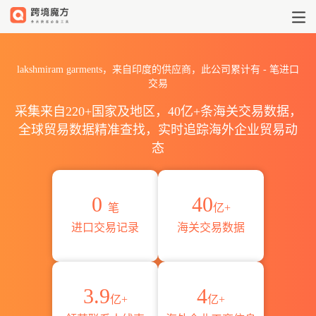
2026lakshmiram garmen
lakshmiram garments，来自印度的供应商，此公司累计有
-
笔进口
交易
采集来自220+国家及地区，40亿+条海关交易数据，
全球贸易数据精准查找，实时追踪海外企业贸易动
态
0
40
笔
亿+
进口交易记录
海关交易数据
3.9
4
亿+
亿+