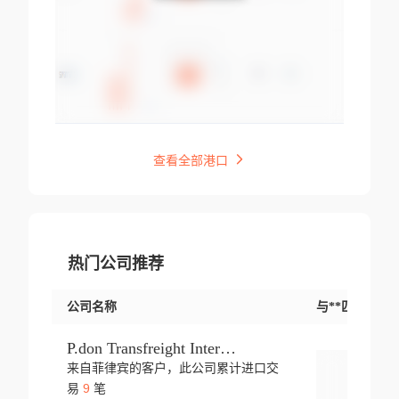
查看全部港口
热门公司推荐
公司名称
与**匹配交易
P.don Transfreight International
来自菲律宾的客户，此公司累计进口交
登录
9
易
笔