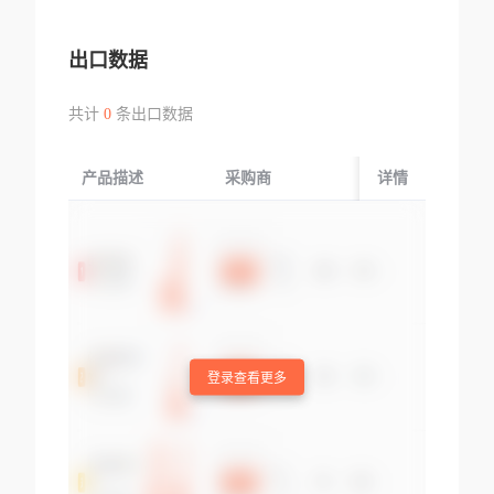
出口数据
共计
0
条出口数据
产品描述
采购商
起运国/地区
详情
登录查看更多