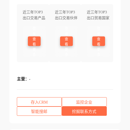
近三年TOP3
近三年TOP3
近三年TOP3
出口交易产品
出口交易伙伴
出口贸易国家
登
登
登
录
录
录
查
查
查
看
看
看
更
更
更
多
多
多
主营：
-
存入CRM
监控企业
智能搜邮
挖掘联系方式