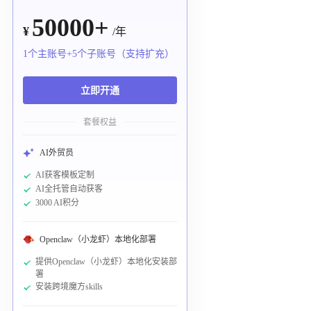
50000+
¥
/年
1个主账号+5个子账号（支持扩充）
立即开通
套餐权益
AI外贸员
AI获客模板定制
AI全托管自动获客
3000 AI积分
Openclaw（小龙虾）本地化部署
提供Openclaw（小龙虾）本地化安装部
署
安装跨境魔方skills