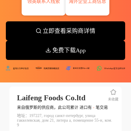
领英联系人线索
海外企业工商信息
立即查看采购商详情
免费下载App
Laifeng Foods Co.ltd
未收藏
来自俄罗斯的供应商，此公司累计 进口有
-
笔交易
地址：197227, город санкт-петербург, улица
гаккелевская, дом 21, литера а, помещение 55-н, ком.
9