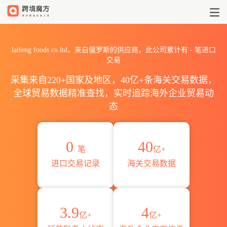
2026laifeng foods co.l
laifeng foods co.ltd，来自俄罗斯的供应商，此公司累计有
-
笔进口
交易
采集来自220+国家及地区，40亿+条海关交易数据，
全球贸易数据精准查找，实时追踪海外企业贸易动
态
0
40
笔
亿+
进口交易记录
海关交易数据
3.9
4
亿+
亿+