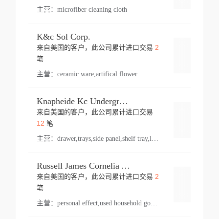
主营：
microfiber cleaning cloth
K&c Sol Corp.
2
来自美国的客户，此公司累计进口交易
登录
笔
主营：
ceramic ware,artifical flower
Knapheide Kc Underground
来自美国的客户，此公司累计进口交易
登录
12
笔
主营：
drawer,trays,side panel,shelf tray,lock drawer,panel,for vehicle,telescopic slide,drawer shelf,equipment,shelf,automotive part
Russell James Cornelia Arlington Va
2
来自美国的客户，此公司累计进口交易
登录
笔
主营：
personal effect,used household goods