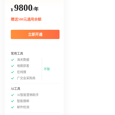
9800
/年
¥
赠送500元通用余额
立即开通
常用工具
海关数据
地图获客
不限
在线搜
广交会采购商
AI工具
AI智能营销助手
智能搜邮
邮件检测