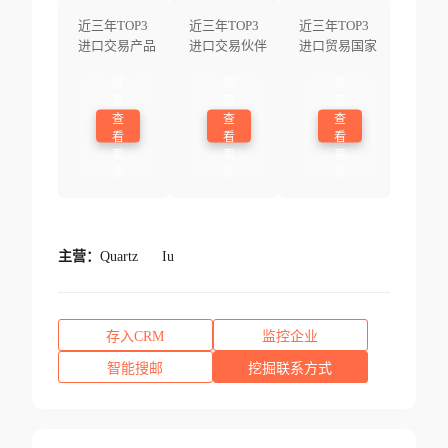
近三年TOP3
近三年TOP3
近三年TOP3
进口交易产品
进口交易伙伴
进口贸易国家
登
登
登
录
录
录
查
查
查
看
看
看
更
更
更
多
多
多
主营：
Quartz
Iu
存入CRM
监控企业
智能搜邮
挖掘联系方式