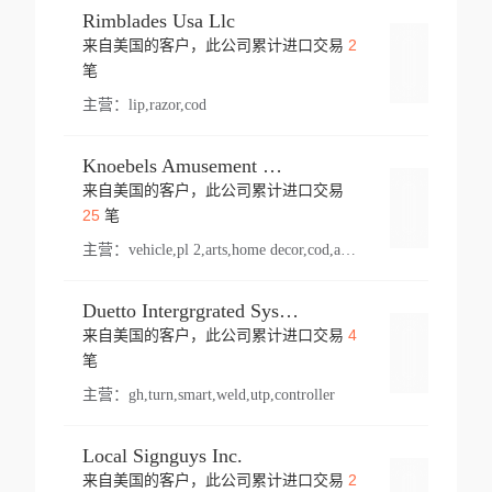
Rimblades Usa Llc
2
来自美国的客户，此公司累计进口交易
登录
笔
主营：
lip,razor,cod
Knoebels Amusement Resort
来自美国的客户，此公司累计进口交易
登录
25
笔
主营：
vehicle,pl 2,arts,home decor,cod,amusement ride,sea
Duetto Intergrgrated Systems Inc.
4
来自美国的客户，此公司累计进口交易
登录
笔
主营：
gh,turn,smart,weld,utp,controller
Local Signguys Inc.
2
来自美国的客户，此公司累计进口交易