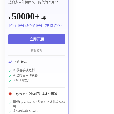
适合多人外贸团队、内贸转型用户
50000+
¥
/年
1个主账号+5个子账号（支持扩充）
立即开通
套餐权益
AI外贸员
AI获客模板定制
AI全托管自动获客
3000 AI积分
Openclaw（小龙虾）本地化部署
提供Openclaw（小龙虾）本地化安装部
署
安装跨境魔方skills