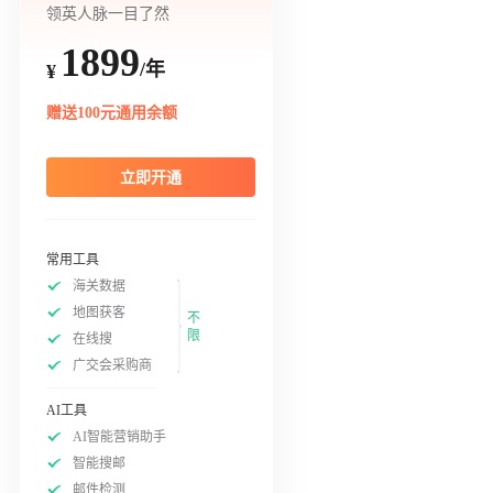
领英人脉一目了然
1899
/年
¥
赠送100元通用余额
立即开通
常用工具
海关数据
地图获客
不
限
在线搜
广交会采购商
AI工具
AI智能营销助手
智能搜邮
邮件检测