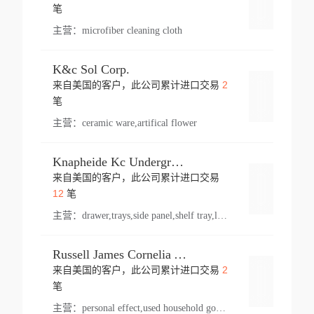
登录
笔
主营：
microfiber cleaning cloth
K&c Sol Corp.
2
来自美国的客户，此公司累计进口交易
登录
笔
主营：
ceramic ware,artifical flower
Knapheide Kc Underground
来自美国的客户，此公司累计进口交易
登录
12
笔
主营：
drawer,trays,side panel,shelf tray,lock drawer,panel,for vehicle,telescopic slide,drawer shelf,equipment,shelf,automotive part
Russell James Cornelia Arlington Va
2
来自美国的客户，此公司累计进口交易
登录
笔
主营：
personal effect,used household goods