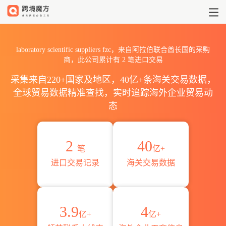
2026laboratory scientifi
laboratory scientific suppliers fzc，来自阿拉伯联合酋长国的采购
商，此公司累计有
2
笔进口交易
采集来自220+国家及地区，40亿+条海关交易数据，
全球贸易数据精准查找，实时追踪海外企业贸易动
态
2
40
笔
亿+
进口交易记录
海关交易数据
3.9
4
亿+
亿+