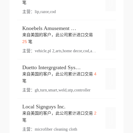
登录
笔
主营：
lip,razor,cod
Knoebels Amusement Resort
来自美国的客户，此公司累计进口交易
登录
25
笔
主营：
vehicle,pl 2,arts,home decor,cod,amusement ride,sea
Duetto Intergrgrated Systems Inc.
4
来自美国的客户，此公司累计进口交易
登录
笔
主营：
gh,turn,smart,weld,utp,controller
Local Signguys Inc.
2
来自美国的客户，此公司累计进口交易
登录
笔
主营：
microfiber cleaning cloth