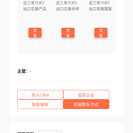
近三年TOP3
近三年TOP3
近三年TOP3
出口交易产品
出口交易伙伴
出口贸易国家
登
登
登
录
录
录
查
查
查
看
看
看
更
更
更
多
多
多
主营：
-
存入CRM
监控企业
智能搜邮
挖掘联系方式