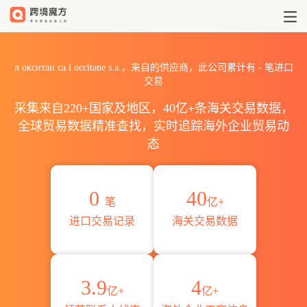
2026л окситан са l occi
л окситан са l occitane s.a.，来自的供应商，此公司累计有
-
笔进口
交易
采集来自220+国家及地区，40亿+条海关交易数据，
全球贸易数据精准查找，实时追踪海外企业贸易动
态
0
40
笔
亿+
进口交易记录
海关交易数据
3.9
4
亿+
亿+