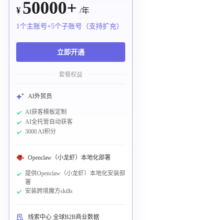
50000+
¥
/年
1个主账号+5个子账号（支持扩充）
立即开通
套餐权益
AI外贸员
AI获客模板定制
AI全托管自动获客
3000 AI积分
Openclaw（小龙虾）本地化部署
提供Openclaw（小龙虾）本地化安装部
署
安装跨境魔方skills
线索中心 全球B2B商业数据