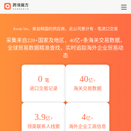
2026kwan lee海关进出口数据
kwan lee，来自韩国的供应商，此公司累计有
-
笔进口交易
采集来自220+国家及地区，40亿+条海关交易数据，
全球贸易数据精准查找，实时追踪海外企业贸易动
态
0
40
笔
亿+
进口交易记录
海关交易数据
3.9
4
亿+
亿+
领英联系人线索
海外企业工商信息