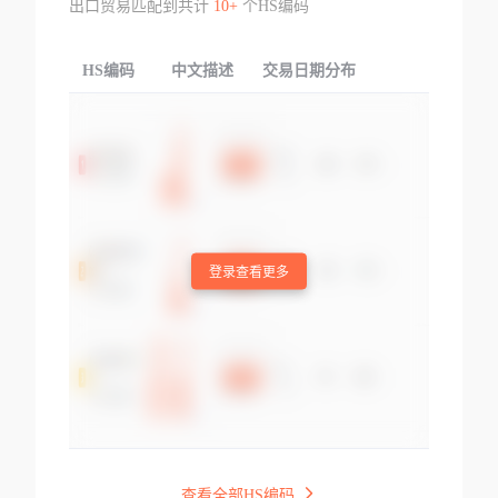
出口贸易匹配到共计
10+
个HS编码
HS编码
中文描述
交易日期分布
TOP
登录查看更多
查看全部HS编码