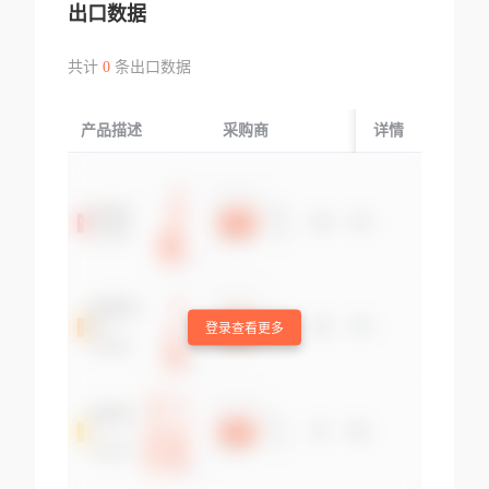
出口数据
共计
0
条出口数据
产品描述
采购商
起运国/地区
详情
登录查看更多