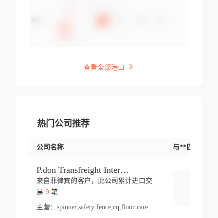
查看全部港口
热门公司推荐
公司名称
与**匹配交易
P.don Transfreight International
来自菲律宾的客户，此公司累计进口交
登录
9
易
笔
主营：
spinner,safety fence,cq,floor care machine,cargo,welded steel,web,essential,ratchet tie down,contact email,creatine monohydrate,x 50,bag,paper cups lid,erti,500 c,plush toy,steel wire,webbing,otr tyre,s8,food packaging,edmonton,quad,pc,floor cleaner,carton paper cup,wood pack,auto par,bar chair,oven,fitness products,leisure chair,canada,bicycle,rovin,pickup truck,rat,cover,carton,plastic lid,battery,ride on car,oil gas well,hat,pet cage,n tr,ionic,shoes tel,acrylic bathtub,microvit,fans,lumen,wheels,gin,tdr,tpo,llysine,hot,bur,bonnell spring,g class,dumbbell,condenser,s5,cleaner vacuum,d fence,board,wood,promi,swir,ail,orchard,mattres,cash,microfiber bathrobe,vacuum cleaner floor,access door,pad,wood packing,carton toy,gas well,cotton,freight prepaid,sga,heat exchange,mat,psn,al em,glc,lifting table,cod,plastic shell,wire po,foam,ladies knitted dress,rim,a1,roller,spare part,t 80,waterproof terminal,barbell set,vehicle,bicycle tire,go game,led light,computer chair,block mesh,stainless steel,ape,steel wire rope,carton paper box,ladies knitted pullover,threonine feed grade,electrical appliance,eyebolt,casing,rubber duck,ball,8 port,pet bottle,box steel,scaffolding parts,packing material,na e,polyester knit,blouse,d jack,vacuum flask,lip,aite,fruit plate,steel frame,sealing,mesh,s14,textile,office chair,pendant light,jet,bar stool,furniture,aluminium,wallet,carton pot,tool box,brand new tire,brightway,tria,strea,prop,fishing products,car bumper,butter,fog lamp cover,yofc,tableware,plastic,plastic bottle spray,fireplace,natural stone products,t sp,pullover,aluminium pan,massage product,spotlight,finned tube bundle,table,wood stick,high pressure cleaner,auto part,welded wire mesh,chinese medicine,mater,tsc,sea,cable,glove,supplies,kelvin,sacom,hot dipped galvanized steel pipe,ring wire,pright,rush,ion,paper bag,ring,cup sleeve,oil,gmh,car step,cabinet,leisure table,ladies knit top,sol,electric bicycle,pera,feed grade,air purifier,stanc,storage box,no wooden,pdo,iu,aluminium sheet,k2,p1,s 50,dj,vacuum cleaner,nylon bag,insulat,power,cleaner,hpa,molded,control arm,import,octg,s 99,tablecloth,screw,flail mower,dining chair,l ap,butyl inner tube,ppo,20 sp,wire lock accessories,mattress fabric,kitchen,s7,frame,steel,carton plastic,ipm,electrical cabinet,wear strip,racks,brand tire,tin,packaging material,ys,anji,ceramics product,metal furniture,sebacic acid,umber,flap,ladies knitted,bun pan,chemical substance,lusin,country of origin,edt,unica,stainless steel wire,weld,dire,ai r,poncho,toy car,chemical,t code,s corporation,oem,chinese herb,fly,hydrochloride,ppe,grille,lifting,socks,lighting,ale,unit,hood,stud,aircool,s glass fiber,brass valve valve,tssu,cotton bag,aka,gh,slusher,sporting good,bar stools,n steel,nonwoven bag,essar,ladies knitted skirt,light mouse,drilling,spin bike,sling,insulation tubing,string wound filter cartridge,door frame,u post,optical fibre cable,glass,md,kumho,synthetic grass,shoes,cific,mobil,carton box,fence panel,new tire,chi