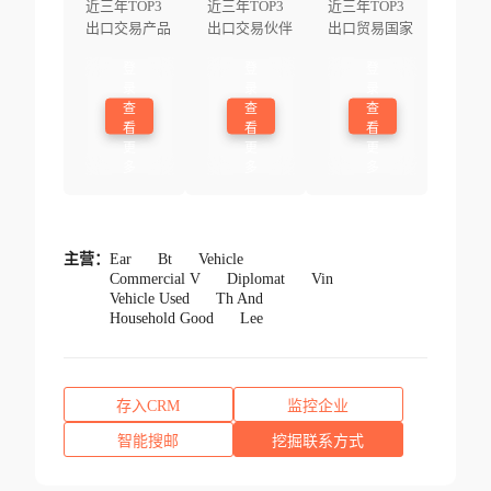
近三年TOP3
近三年TOP3
近三年TOP3
出口交易产品
出口交易伙伴
出口贸易国家
登
登
登
录
录
录
查
查
查
看
看
看
更
更
更
多
多
多
主营：
Ear
Bt
Vehicle
Commercial V
Diplomat
Vin
Vehicle Used
Th And
Household Good
Lee
存入CRM
监控企业
智能搜邮
挖掘联系方式