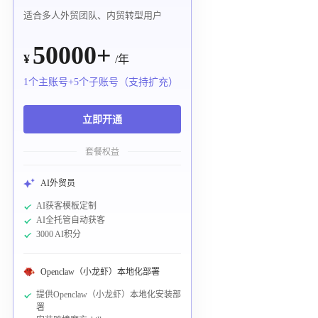
适合多人外贸团队、内贸转型用户
50000+
¥
/年
1个主账号+5个子账号（支持扩充）
立即开通
套餐权益
AI外贸员
AI获客模板定制
AI全托管自动获客
3000 AI积分
Openclaw（小龙虾）本地化部署
提供Openclaw（小龙虾）本地化安装部
署