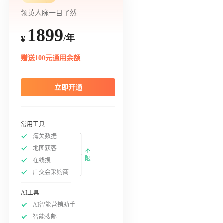
领英人脉一目了然
1899
/年
¥
赠送100元通用余额
立即开通
常用工具
海关数据
地图获客
不
限
在线搜
广交会采购商
AI工具
AI智能营销助手
智能搜邮