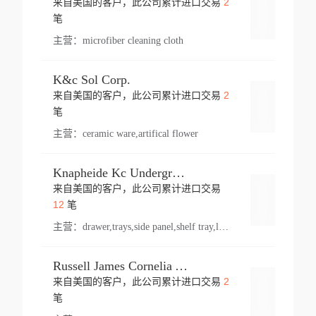
2
来自美国的客户，此公司累计进口交易
登录
笔
主营：
microfiber cleaning cloth
K&c Sol Corp.
2
来自美国的客户，此公司累计进口交易
登录
笔
主营：
ceramic ware,artifical flower
Knapheide Kc Underground
来自美国的客户，此公司累计进口交易
登录
12
笔
主营：
drawer,trays,side panel,shelf tray,lock drawer,panel,for vehicle,telescopic slide,drawer shelf,equipment,shelf,automotive part
Russell James Cornelia Arlington Va
2
来自美国的客户，此公司累计进口交易
登录
笔