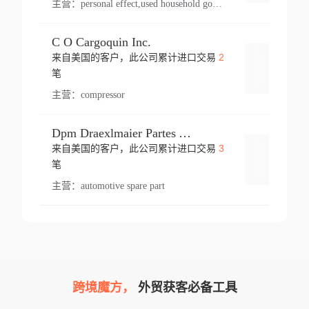
主营：
personal effect,used household goods
C O Cargoquin Inc.
2
来自美国的客户，此公司累计进口交易
登录
笔
主营：
compressor
Dpm Draexlmaier Partes Automotrices Corr Ind Huejotzingo
3
来自美国的客户，此公司累计进口交易
登录
笔
主营：
automotive spare part
跨境魔方，
外贸获客必备工具