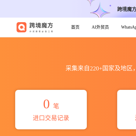
跨境魔
首页
AI外贸员
Whats
2026kuldeep gaur海关进出
采集来自220+国家及地
0
笔
进口交易记录