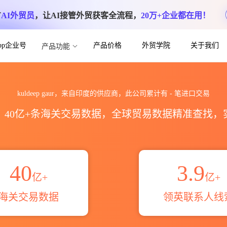
方
AI外贸员
，让AI接管外贸获客全流程，
20万+企业都在用！
App企业号
产品价格
外贸学院
关于我们
产品功能
口数据统计_贸易概览_贸易区域伙伴_HS编
kuldeep gaur，来自印度的供应商，此公司累计有
-
笔进口交易
区，40亿+条海关交易数据，全球贸易数据精准查找
40
3.9
亿+
亿+
海关交易数据
领英联系人线