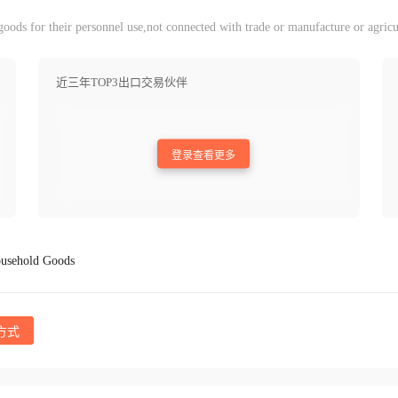
ods for their personnel use,not connected with trade or manufacture or agricu
近三年TOP3出口交易伙伴
登录查看更多
usehold Goods
方式