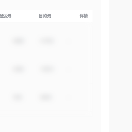
起运港
目的港
详情