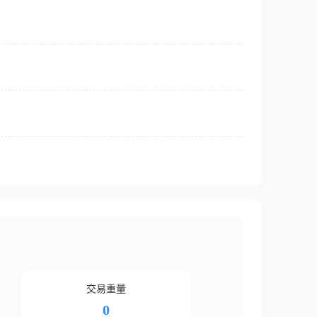
交易重量
0