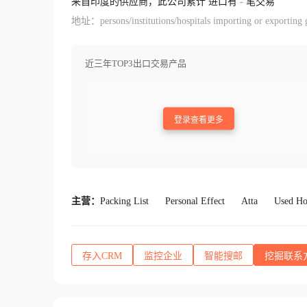
来自印度的供应商，此公司累计 进口有
-
笔交易
地址：persons/institutions/hospitals importing or exporting go
近三年TOP3出口交易产品
登录查看更多
主营：
Packing List
Personal Effect
Atta
Used Ho
存入CRM
监控企业
智能搜邮
挖掘联系