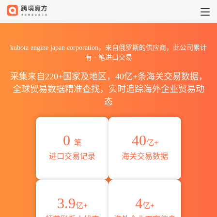
2026kubota engine japan
kubota engine japan corporation，来自俄罗斯的供应商，此公司累计
有
-
笔进口交易
采集来自220+国家及地区，40亿+条海关交易数据，
全球贸易数据精准查找，实时追踪海外企业贸易动
态
0
40
笔
亿+
进口交易记录
海关交易数据
3.9
4
亿+
亿+