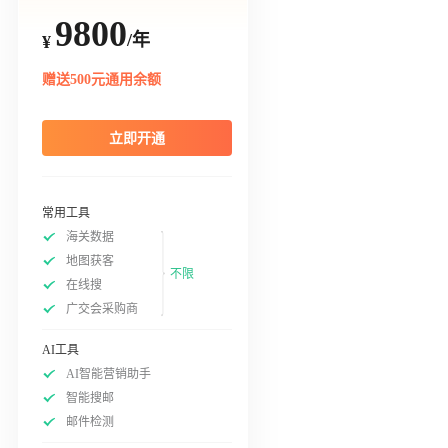
9800
/年
¥
赠送500元通用余额
立即开通
常用工具
海关数据
地图获客
不限
在线搜
广交会采购商
AI工具
AI智能营销助手
智能搜邮
邮件检测