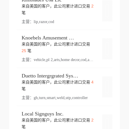
2
来自美国的客户，此公司累计进口交易
登录
笔
主营：
lip,razor,cod
Knoebels Amusement Resort
来自美国的客户，此公司累计进口交易
登录
25
笔
主营：
vehicle,pl 2,arts,home decor,cod,amusement ride,sea
Duetto Intergrgrated Systems Inc.
4
来自美国的客户，此公司累计进口交易
登录
笔
主营：
gh,turn,smart,weld,utp,controller
Local Signguys Inc.
2
来自美国的客户，此公司累计进口交易
登录
笔