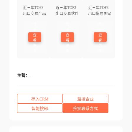
近三年TOP3
近三年TOP3
近三年TOP3
出口交易产品
出口交易伙伴
出口贸易国家
登
登
登
录
录
录
查
查
查
看
看
看
更
更
更
多
多
多
主营：
-
存入CRM
监控企业
智能搜邮
挖掘联系方式