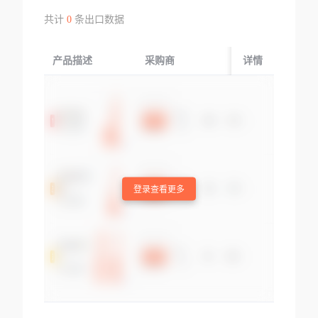
共计
0
条出口数据
产品描述
采购商
起运国/地区
详情
登录查看更多