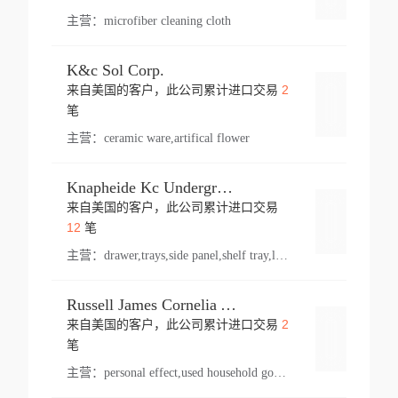
主营：
microfiber cleaning cloth
K&c Sol Corp.
2
来自美国的客户，此公司累计进口交易
登录
笔
主营：
ceramic ware,artifical flower
Knapheide Kc Underground
来自美国的客户，此公司累计进口交易
登录
12
笔
主营：
drawer,trays,side panel,shelf tray,lock drawer,panel,for vehicle,telescopic slide,drawer shelf,equipment,shelf,automotive part
Russell James Cornelia Arlington Va
2
来自美国的客户，此公司累计进口交易
登录
笔
主营：
personal effect,used household goods