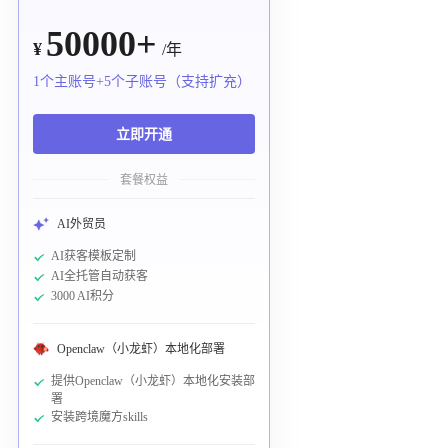
50000+
¥
/年
1个主账号+5个子账号（支持扩充）
立即开通
套餐权益
AI外贸员
AI获客模板定制
AI全托管自动获客
3000 AI积分
Openclaw（小龙虾）本地化部署
提供Openclaw（小龙虾）本地化安装部
署
安装跨境魔方skills