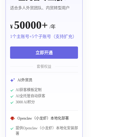
适合多人外贸团队、内贸转型用户
50000+
¥
/年
1个主账号+5个子账号（支持扩充）
立即开通
套餐权益
AI外贸员
AI获客模板定制
AI全托管自动获客
3000 AI积分
Openclaw（小龙虾）本地化部署
提供Openclaw（小龙虾）本地化安装部
署