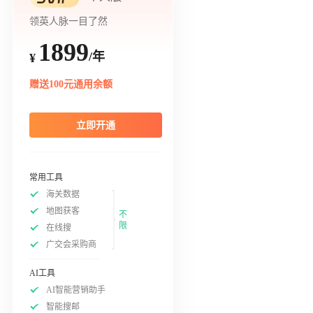
领英人脉一目了然
1899
/年
¥
赠送100元通用余额
立即开通
常用工具
海关数据
地图获客
不
限
在线搜
广交会采购商
AI工具
AI智能营销助手
智能搜邮