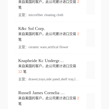
2
来自美国的客户，此公司累计进口交易
登录
笔
主营：
microfiber cleaning cloth
K&c Sol Corp.
2
来自美国的客户，此公司累计进口交易
登录
笔
主营：
ceramic ware,artifical flower
Knapheide Kc Underground
来自美国的客户，此公司累计进口交易
登录
12
笔
主营：
drawer,trays,side panel,shelf tray,lock drawer,panel,for vehicle,telescopic slide,drawer shelf,equipment,shelf,automotive part
Russell James Cornelia Arlington Va
2
来自美国的客户，此公司累计进口交易
登录
笔