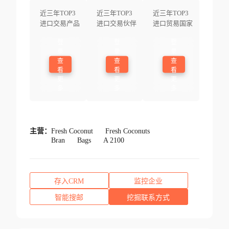
近三年TOP3
近三年TOP3
近三年TOP3
进口交易产品
进口交易伙伴
进口贸易国家
登
登
登
录
录
录
查
查
查
看
看
看
更
更
更
多
多
多
主营：
Fresh Coconut
Fresh Coconuts
Bran
Bags
A 2100
存入CRM
监控企业
智能搜邮
挖掘联系方式