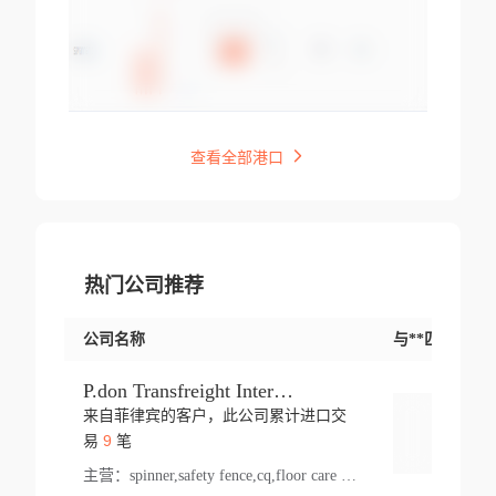
查看全部港口
热门公司推荐
公司名称
与**匹配交易
P.don Transfreight International
来自菲律宾的客户，此公司累计进口交
登录
9
易
笔
主营：
spinner,safety fence,cq,floor care machine,cargo,welded steel,web,essential,ratchet tie down,contact email,creatine monohydrate,x 50,bag,paper cups lid,erti,500 c,plush toy,steel wire,webbing,otr tyre,s8,food packaging,edmonton,quad,pc,floor cleaner,carton paper cup,wood pack,auto par,bar chair,oven,fitness products,leisure chair,canada,bicycle,rovin,pickup truck,rat,cover,carton,plastic lid,battery,ride on car,oil gas well,hat,pet cage,n tr,ionic,shoes tel,acrylic bathtub,microvit,fans,lumen,wheels,gin,tdr,tpo,llysine,hot,bur,bonnell spring,g class,dumbbell,condenser,s5,cleaner vacuum,d fence,board,wood,promi,swir,ail,orchard,mattres,cash,microfiber bathrobe,vacuum cleaner floor,access door,pad,wood packing,carton toy,gas well,cotton,freight prepaid,sga,heat exchange,mat,psn,al em,glc,lifting table,cod,plastic shell,wire po,foam,ladies knitted dress,rim,a1,roller,spare part,t 80,waterproof terminal,barbell set,vehicle,bicycle tire,go game,led light,computer chair,block mesh,stainless steel,ape,steel wire rope,carton paper box,ladies knitted pullover,threonine feed grade,electrical appliance,eyebolt,casing,rubber duck,ball,8 port,pet bottle,box steel,scaffolding parts,packing material,na e,polyester knit,blouse,d jack,vacuum flask,lip,aite,fruit plate,steel frame,sealing,mesh,s14,textile,office chair,pendant light,jet,bar stool,furniture,aluminium,wallet,carton pot,tool box,brand new tire,brightway,tria,strea,prop,fishing products,car bumper,butter,fog lamp cover,yofc,tableware,plastic,plastic bottle spray,fireplace,natural stone products,t sp,pullover,aluminium pan,massage product,spotlight,finned tube bundle,table,wood stick,high pressure cleaner,auto part,welded wire mesh,chinese medicine,mater,tsc,sea,cable,glove,supplies,kelvin,sacom,hot dipped galvanized steel pipe,ring wire,pright,rush,ion,paper bag,ring,cup sleeve,oil,gmh,car step,cabinet,leisure table,ladies knit top,sol,electric bicycle,pera,feed grade,air purifier,stanc,storage box,no wooden,pdo,iu,aluminium sheet,k2,p1,s 50,dj,vacuum cleaner,nylon bag,insulat,power,cleaner,hpa,molded,control arm,import,octg,s 99,tablecloth,screw,flail mower,dining chair,l ap,butyl inner tube,ppo,20 sp,wire lock accessories,mattress fabric,kitchen,s7,frame,steel,carton plastic,ipm,electrical cabinet,wear strip,racks,brand tire,tin,packaging material,ys,anji,ceramics product,metal furniture,sebacic acid,umber,flap,ladies knitted,bun pan,chemical substance,lusin,country of origin,edt,unica,stainless steel wire,weld,dire,ai r,poncho,toy car,chemical,t code,s corporation,oem,chinese herb,fly,hydrochloride,ppe,grille,lifting,socks,lighting,ale,unit,hood,stud,aircool,s glass fiber,brass valve valve,tssu,cotton bag,aka,gh,slusher,sporting good,bar stools,n steel,nonwoven bag,essar,ladies knitted skirt,light mouse,drilling,spin bike,sling,insulation tubing,string wound filter cartridge,door frame,u post,optical fibre cable,glass,md,kumho,synthetic grass,shoes,cific,mobil,carton box,fence panel,new tire,chi