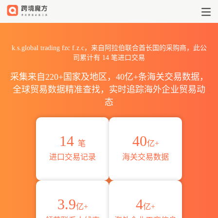
2026k.s.global trading f
k.s.global trading fzc f.z.c，来自阿拉伯联合酋长国的采购商，此公
司累计有
14
笔进口交易
采集来自220+国家及地区，40亿+条海关交易数据，
全球贸易数据精准查找，实时追踪海外企业贸易动
态
14
40
笔
亿+
进口交易记录
海关交易数据
3.9
4
亿+
亿+