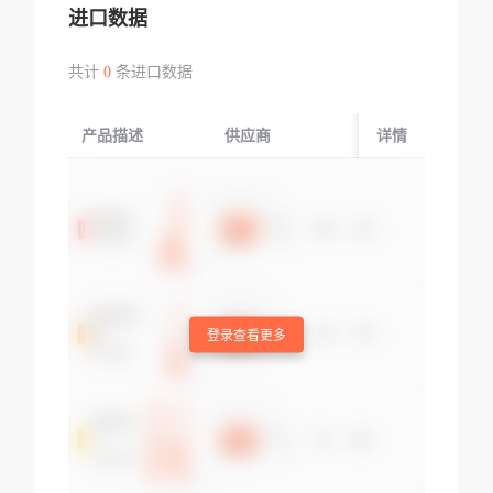
进口数据
共计
0
条进口数据
产品描述
供应商
起运国/地区
详情
登录查看更多