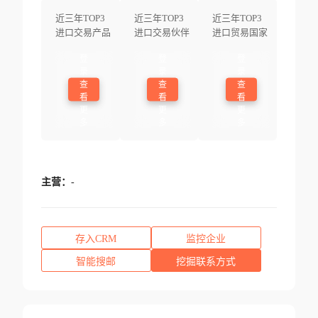
近三年TOP3
近三年TOP3
近三年TOP3
进口交易产品
进口交易伙伴
进口贸易国家
登
登
登
录
录
录
查
查
查
看
看
看
更
更
更
多
多
多
主营：
-
存入CRM
监控企业
智能搜邮
挖掘联系方式