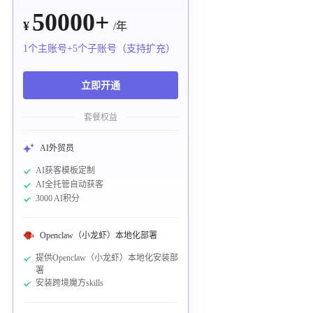
50000+
¥
/年
1个主账号+5个子账号（支持扩充）
立即开通
套餐权益
AI外贸员
AI获客模板定制
AI全托管自动获客
3000 AI积分
Openclaw（小龙虾）本地化部署
提供Openclaw（小龙虾）本地化安装部
署
安装跨境魔方skills