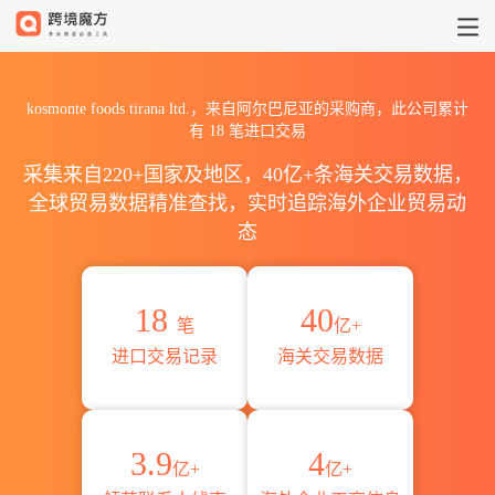
2026kosmonte foods tira
kosmonte foods tirana ltd.，来自阿尔巴尼亚的采购商，此公司累计
有
18
笔进口交易
采集来自220+国家及地区，40亿+条海关交易数据，
全球贸易数据精准查找，实时追踪海外企业贸易动
态
18
40
笔
亿+
进口交易记录
海关交易数据
3.9
4
亿+
亿+