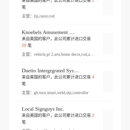
2
来自美国的客户，此公司累计进口交易
登录
笔
主营：
lip,razor,cod
Knoebels Amusement Resort
来自美国的客户，此公司累计进口交易
登录
25
笔
主营：
vehicle,pl 2,arts,home decor,cod,amusement ride,sea
Duetto Intergrgrated Systems Inc.
4
来自美国的客户，此公司累计进口交易
登录
笔
主营：
gh,turn,smart,weld,utp,controller
Local Signguys Inc.
2
来自美国的客户，此公司累计进口交易
登录
笔