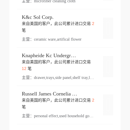
主营：
microfiber cleaning cloth
K&c Sol Corp.
2
来自美国的客户，此公司累计进口交易
登录
笔
主营：
ceramic ware,artifical flower
Knapheide Kc Underground
来自美国的客户，此公司累计进口交易
登录
12
笔
主营：
drawer,trays,side panel,shelf tray,lock drawer,panel,for vehicle,telescopic slide,drawer shelf,equipment,shelf,automotive part
Russell James Cornelia Arlington Va
2
来自美国的客户，此公司累计进口交易
登录
笔
主营：
personal effect,used household goods