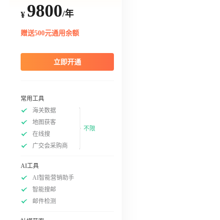
9800
/年
¥
赠送500元通用余额
立即开通
常用工具
海关数据
地图获客
不限
在线搜
广交会采购商
AI工具
AI智能营销助手
智能搜邮
邮件检测