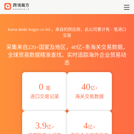
2026korea denki kogyo c
korea denki kogyo co ltd.，来自的供应商，此公司累计有
-
笔进口
交易
采集来自220+国家及地区，40亿+条海关交易数据，
全球贸易数据精准查找，实时追踪海外企业贸易动
态
0
40
笔
亿+
进口交易记录
海关交易数据
3.9
4
亿+
亿+