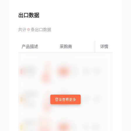
出口数据
共计
0
条出口数据
产品描述
采购商
起运国/地区
详情
登录查看更多