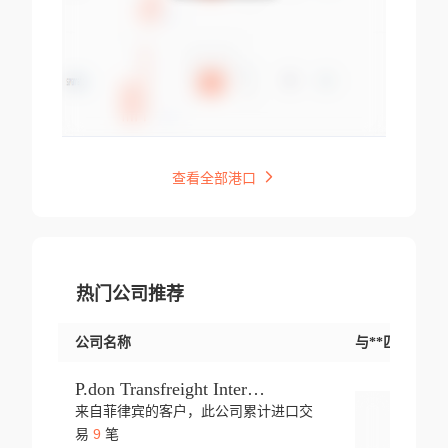
查看全部港口
热门公司推荐
公司名称
与**匹配交易
P.don Transfreight International
来自菲律宾的客户，此公司累计进口交
登录
9
易
笔