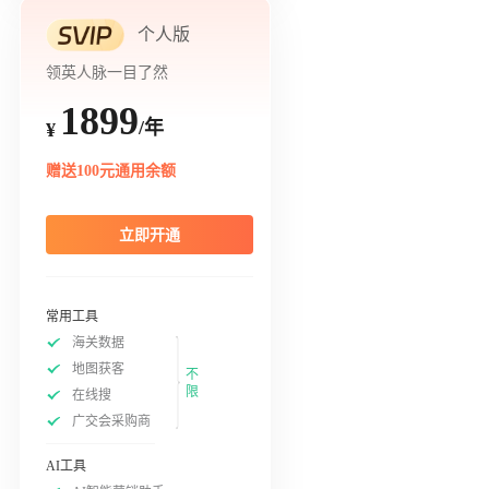
个人版
领英人脉一目了然
1899
/年
¥
赠送100元通用余额
立即开通
常用工具
海关数据
地图获客
不
限
在线搜
广交会采购商
AI工具