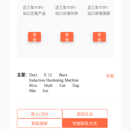
近三年TOP3
近三年TOP3
近三年TOP3
出口交易产品
出口交易伙伴
出口贸易国家
登
登
登
录
录
录
查
查
查
看
看
看
更
更
更
多
多
多
主营：
Duct
E 12
Burn
全部
Induction Hardening Machine
Riva
Shaft
Cnt
Dap
Mat
Ion
存入CRM
监控企业
智能搜邮
挖掘联系方式