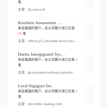
登录
笔
主营：
lip,razor,cod
Knoebels Amusement Resort
来自美国的客户，此公司累计进口交易
登录
25
笔
主营：
vehicle,pl 2,arts,home decor,cod,amusement ride,sea
Duetto Intergrgrated Systems Inc.
4
来自美国的客户，此公司累计进口交易
登录
笔
主营：
gh,turn,smart,weld,utp,controller
Local Signguys Inc.
2
来自美国的客户，此公司累计进口交易
登录
笔
主营：
microfiber cleaning cloth