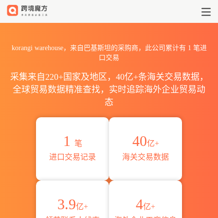
2026korangi warehouse
korangi warehouse，来自巴基斯坦的采购商，此公司累计有
1
笔进
口交易
采集来自220+国家及地区，40亿+条海关交易数据，
全球贸易数据精准查找，实时追踪海外企业贸易动
态
1
40
笔
亿+
进口交易记录
海关交易数据
3.9
4
亿+
亿+