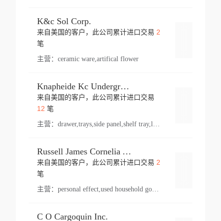
K&c Sol Corp.
2
来自美国的客户，此公司累计进口交易
登录
笔
主营：
ceramic ware,artifical flower
Knapheide Kc Underground
来自美国的客户，此公司累计进口交易
登录
12
笔
主营：
drawer,trays,side panel,shelf tray,lock drawer,panel,for vehicle,telescopic slide,drawer shelf,equipment,shelf,automotive part
Russell James Cornelia Arlington Va
2
来自美国的客户，此公司累计进口交易
登录
笔
主营：
personal effect,used household goods
C O Cargoquin Inc.