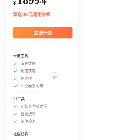
1899
/年
¥
赠送100元通用余额
立即开通
常用工具
海关数据
地图获客
不
限
在线搜
广交会采购商
AI工具
AI智能营销助手
智能搜邮
邮件检测
社媒获客