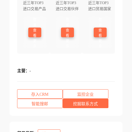
近三年TOP3
近三年TOP3
近三年TOP3
进口交易产品
进口交易伙伴
进口贸易国家
登
登
登
录
录
录
查
查
查
看
看
看
更
更
更
多
多
多
主营：
-
存入CRM
监控企业
智能搜邮
挖掘联系方式