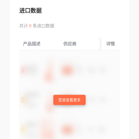
进口数据
共计
0
条进口数据
产品描述
供应商
起运国/地区
详情
登录查看更多