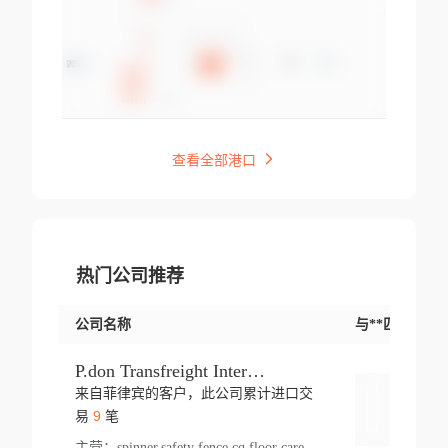
查看全部港口
热门公司推荐
公司名称
与**匹配交易
P.don Transfreight International
来自菲律宾的客户，此公司累计进口交
登录
9
易
笔
主营：
spinner,safety fence,cq,floor care machine,cargo,welded steel,web,essential,ratchet tie down,contact email,creatine monohydrate,x 50,bag,paper cups lid,erti,500 c,plush toy,steel wire,webbing,otr tyre,s8,food packaging,edmonton,quad,pc,floor cleaner,carton paper cup,wood pack,auto par,bar chair,oven,fitness products,leisure chair,canada,bicycle,rovin,pickup truck,rat,cover,carton,plastic lid,battery,ride on car,oil gas well,hat,pet cage,n tr,ionic,shoes tel,acrylic bathtub,microvit,fans,lumen,wheels,gin,tdr,tpo,llysine,hot,bur,bonnell spring,g class,dumbbell,condenser,s5,cleaner vacuum,d fence,board,wood,promi,swir,ail,orchard,mattres,cash,microfiber bathrobe,vacuum cleaner floor,access door,pad,wood packing,carton toy,gas well,cotton,freight prepaid,sga,heat exchange,mat,psn,al em,glc,lifting table,cod,plastic shell,wire po,foam,ladies knitted dress,rim,a1,roller,spare part,t 80,waterproof terminal,barbell set,vehicle,bicycle tire,go game,led light,computer chair,block mesh,stainless steel,ape,steel wire rope,carton paper box,ladies knitted pullover,threonine feed grade,electrical appliance,eyebolt,casing,rubber duck,ball,8 port,pet bottle,box steel,scaffolding parts,packing material,na e,polyester knit,blouse,d jack,vacuum flask,lip,aite,fruit plate,steel frame,sealing,mesh,s14,textile,office chair,pendant light,jet,bar stool,furniture,aluminium,wallet,carton pot,tool box,brand new tire,brightway,tria,strea,prop,fishing products,car bumper,butter,fog lamp cover,yofc,tableware,plastic,plastic bottle spray,fireplace,natural stone products,t sp,pullover,aluminium pan,massage product,spotlight,finned tube bundle,table,wood stick,high pressure cleaner,auto part,welded wire mesh,chinese medicine,mater,tsc,sea,cable,glove,supplies,kelvin,sacom,hot dipped galvanized steel pipe,ring wire,pright,rush,ion,paper bag,ring,cup sleeve,oil,gmh,car step,cabinet,leisure table,ladies knit top,sol,electric bicycle,pera,feed grade,air purifier,stanc,storage box,no wooden,pdo,iu,aluminium sheet,k2,p1,s 50,dj,vacuum cleaner,nylon bag,insulat,power,cleaner,hpa,molded,control arm,import,octg,s 99,tablecloth,screw,flail mower,dining chair,l ap,butyl inner tube,ppo,20 sp,wire lock accessories,mattress fabric,kitchen,s7,frame,steel,carton plastic,ipm,electrical cabinet,wear strip,racks,brand tire,tin,packaging material,ys,anji,ceramics product,metal furniture,sebacic acid,umber,flap,ladies knitted,bun pan,chemical substance,lusin,country of origin,edt,unica,stainless steel wire,weld,dire,ai r,poncho,toy car,chemical,t code,s corporation,oem,chinese herb,fly,hydrochloride,ppe,grille,lifting,socks,lighting,ale,unit,hood,stud,aircool,s glass fiber,brass valve valve,tssu,cotton bag,aka,gh,slusher,sporting good,bar stools,n steel,nonwoven bag,essar,ladies knitted skirt,light mouse,drilling,spin bike,sling,insulation tubing,string wound filter cartridge,door frame,u post,optical fibre cable,glass,md,kumho,synthetic grass,shoes,cific,mobil,carton box,fence panel,new tire,chi