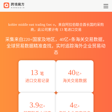
2026kohler middle east t
kohler middle east trading fzec o，来自阿拉伯联合酋长国的采购
商，此公司累计有
13
笔进口交易
采集来自220+国家及地区，40亿+条海关交易数据，
全球贸易数据精准查找，实时追踪海外企业贸易动
态
13
40
笔
亿+
进口交易记录
海关交易数据
3.9
4
亿+
亿+