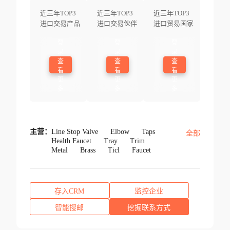
近三年TOP3
近三年TOP3
近三年TOP3
进口交易产品
进口交易伙伴
进口贸易国家
登
登
登
录
录
录
查
查
查
看
看
看
更
更
更
多
多
多
主营：
Line Stop Valve
Elbow
Taps
全部
Health Faucet
Tray
Trim
Metal
Brass
Ticl
Faucet
存入CRM
监控企业
智能搜邮
挖掘联系方式