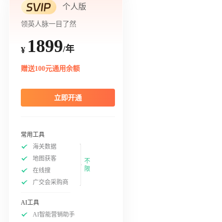
个人版
领英人脉一目了然
1899
/年
¥
赠送100元通用余额
立即开通
常用工具
海关数据
地图获客
不
限
在线搜
广交会采购商
AI工具
AI智能营销助手