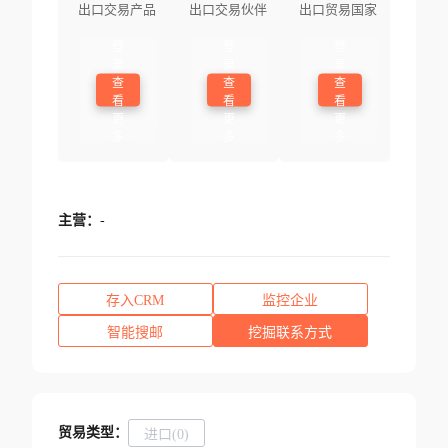
出口交易产品
出口交易伙伴
出口贸易国家
登
登
登
录
录
录
查
查
查
看
看
看
更
更
更
多
多
多
主营：
-
存入CRM
监控企业
智能搜邮
挖掘联系方式
贸易类型：
进口(0)