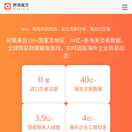
2026knsi海关进出口数据统计_贸
knsi，来自的供应商，此公司累计有
-
笔进口交易
采集来自220+国家及地区，40亿+条海关交易数据，
全球贸易数据精准查找，实时追踪海外企业贸易动
态
0
40
笔
亿+
进口交易记录
海关交易数据
3.9
4
亿+
亿+
领英联系人线索
海外企业工商信息