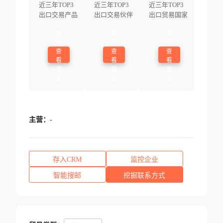
近三年TOP3
近三年TOP3
近三年TOP3
出口交易产品
出口交易伙伴
出口贸易国家
登
登
登
录
录
录
查
查
查
看
看
看
更
更
更
多
多
多
主营：
-
存入CRM
监控企业
智能搜邮
挖掘联系方式