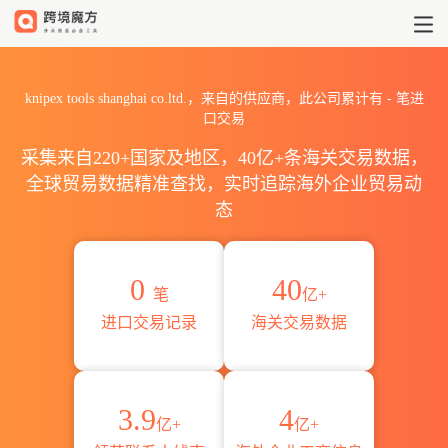
2026knipex tools shangh
knipex tools shanghai co.ltd.，来自的供应商，此公司累计有
-
笔进
口交易
采集来自220+国家及地区，40亿+条海关交易数据，
全球贸易数据精准查找，实时追踪海外企业贸易动
态
0
40
笔
亿+
进口交易记录
海关交易数据
3.9
4
亿+
亿+