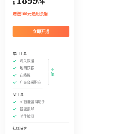
1899
/年
¥
赠送100元通用余额
立即开通
常用工具
海关数据
地图获客
不
限
在线搜
广交会采购商
AI工具
AI智能营销助手
智能搜邮
邮件检测
社媒获客