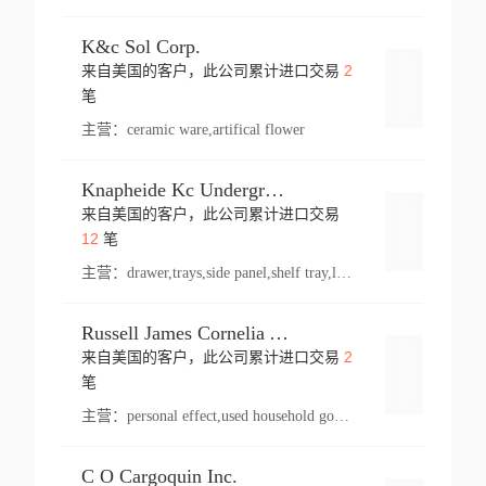
K&c Sol Corp.
2
来自美国的客户，此公司累计进口交易
登录
笔
主营：
ceramic ware,artifical flower
Knapheide Kc Underground
来自美国的客户，此公司累计进口交易
登录
12
笔
主营：
drawer,trays,side panel,shelf tray,lock drawer,panel,for vehicle,telescopic slide,drawer shelf,equipment,shelf,automotive part
Russell James Cornelia Arlington Va
2
来自美国的客户，此公司累计进口交易
登录
笔
主营：
personal effect,used household goods
C O Cargoquin Inc.