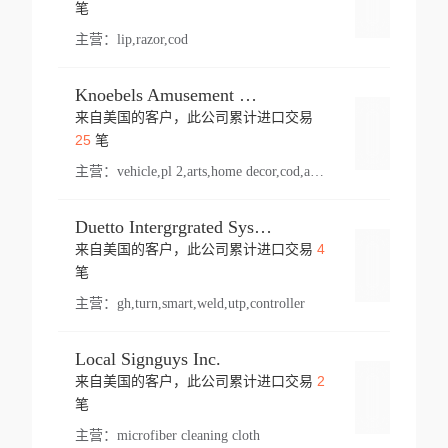
登录
笔
主营：
lip,razor,cod
Knoebels Amusement Resort
来自美国的客户，此公司累计进口交易
登录
25
笔
主营：
vehicle,pl 2,arts,home decor,cod,amusement ride,sea
Duetto Intergrgrated Systems Inc.
4
来自美国的客户，此公司累计进口交易
登录
笔
主营：
gh,turn,smart,weld,utp,controller
Local Signguys Inc.
2
来自美国的客户，此公司累计进口交易
登录
笔
主营：
microfiber cleaning cloth