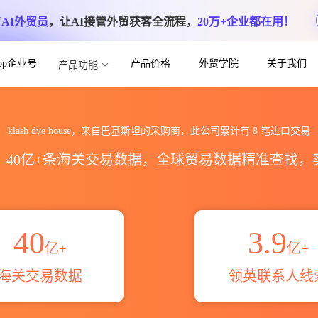
方
AI外贸员
，让AI接管外贸获客全流程，
20万+企业都在用！
App企业号
产品价格
外贸学院
关于我们
产品功能
进出口数据统计_贸易概览_贸易区域伙伴_H
klash dye house，来自巴基斯坦的采购商，此公司累计有
8
笔进口交易
区，40亿+条海关交易数据，全球贸易数据精准查找
40
3.9
亿+
亿+
海关交易数据
领英联系人线