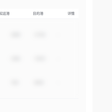
起运港
目的港
详情