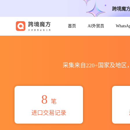
跨境魔
首页
AI外贸员
Whats
2026klash dye house海关
采集来自220+国家及地
8
笔
进口交易记录