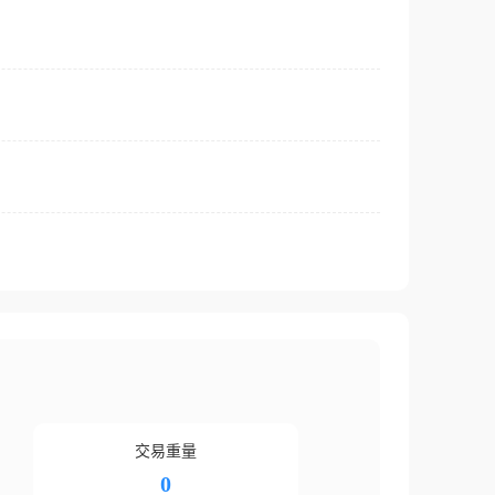
交易重量
0