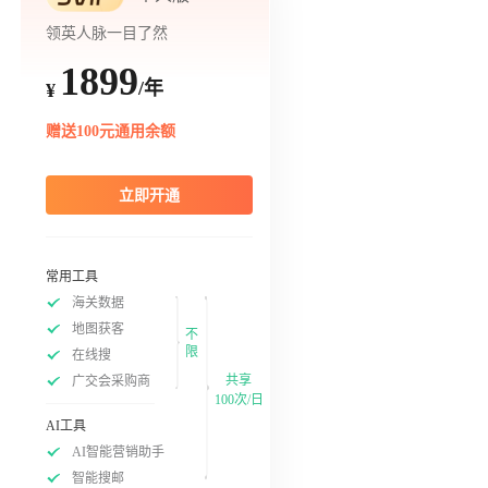
领英人脉一目了然
1899
/年
¥
赠送100元通用余额
立即开通
常用工具
海关数据
地图获客
不
限
在线搜
共享
广交会采购商
100次/日
AI工具
AI智能营销助手
智能搜邮