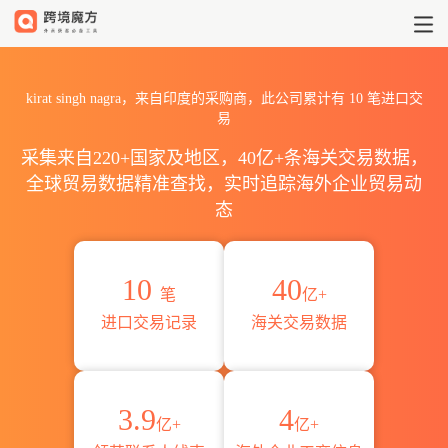
2026kirat singh nagra
kirat singh nagra，来自印度的采购商，此公司累计有
10
笔进口交
易
采集来自220+国家及地区，40亿+条海关交易数据，
全球贸易数据精准查找，实时追踪海外企业贸易动
态
10
40
笔
亿+
进口交易记录
海关交易数据
3.9
4
亿+
亿+