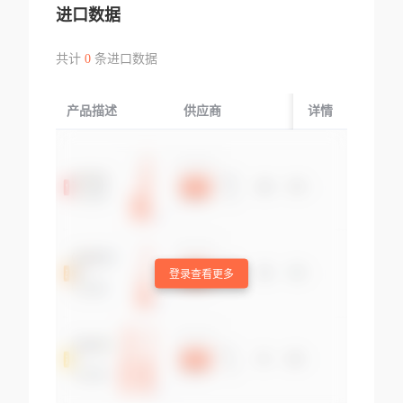
进口数据
共计
0
条进口数据
产品描述
供应商
起运国/地区
详情
登录查看更多