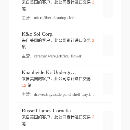
2
来自美国的客户，此公司累计进口交易
登录
笔
主营：
microfiber cleaning cloth
K&c Sol Corp.
2
来自美国的客户，此公司累计进口交易
登录
笔
主营：
ceramic ware,artifical flower
Knapheide Kc Underground
来自美国的客户，此公司累计进口交易
登录
12
笔
主营：
drawer,trays,side panel,shelf tray,lock drawer,panel,for vehicle,telescopic slide,drawer shelf,equipment,shelf,automotive part
Russell James Cornelia Arlington Va
2
来自美国的客户，此公司累计进口交易
登录
笔