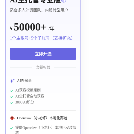
适合多人外贸团队、内贸转型用户
50000+
¥
/年
1个主账号+5个子账号（支持扩充）
立即开通
套餐权益
AI外贸员
AI获客模板定制
AI全托管自动获客
3000 AI积分
Openclaw（小龙虾）本地化部署
提供Openclaw（小龙虾）本地化安装部
署