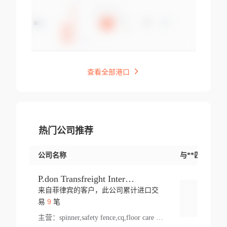
查看全部港口
热门公司推荐
公司名称
与**匹配交易
P.don Transfreight International
来自菲律宾的客户，此公司累计进口交
登录
9
易
笔
主营：
spinner,safety fence,cq,floor care machine,cargo,welded steel,web,essential,ratchet tie down,contact email,creatine monohydrate,x 50,bag,paper cups lid,erti,500 c,plush toy,steel wire,webbing,otr tyre,s8,food packaging,edmonton,quad,pc,floor cleaner,carton paper cup,wood pack,auto par,bar chair,oven,fitness products,leisure chair,canada,bicycle,rovin,pickup truck,rat,cover,carton,plastic lid,battery,ride on car,oil gas well,hat,pet cage,n tr,ionic,shoes tel,acrylic bathtub,microvit,fans,lumen,wheels,gin,tdr,tpo,llysine,hot,bur,bonnell spring,g class,dumbbell,condenser,s5,cleaner vacuum,d fence,board,wood,promi,swir,ail,orchard,mattres,cash,microfiber bathrobe,vacuum cleaner floor,access door,pad,wood packing,carton toy,gas well,cotton,freight prepaid,sga,heat exchange,mat,psn,al em,glc,lifting table,cod,plastic shell,wire po,foam,ladies knitted dress,rim,a1,roller,spare part,t 80,waterproof terminal,barbell set,vehicle,bicycle tire,go game,led light,computer chair,block mesh,stainless steel,ape,steel wire rope,carton paper box,ladies knitted pullover,threonine feed grade,electrical appliance,eyebolt,casing,rubber duck,ball,8 port,pet bottle,box steel,scaffolding parts,packing material,na e,polyester knit,blouse,d jack,vacuum flask,lip,aite,fruit plate,steel frame,sealing,mesh,s14,textile,office chair,pendant light,jet,bar stool,furniture,aluminium,wallet,carton pot,tool box,brand new tire,brightway,tria,strea,prop,fishing products,car bumper,butter,fog lamp cover,yofc,tableware,plastic,plastic bottle spray,fireplace,natural stone products,t sp,pullover,aluminium pan,massage product,spotlight,finned tube bundle,table,wood stick,high pressure cleaner,auto part,welded wire mesh,chinese medicine,mater,tsc,sea,cable,glove,supplies,kelvin,sacom,hot dipped galvanized steel pipe,ring wire,pright,rush,ion,paper bag,ring,cup sleeve,oil,gmh,car step,cabinet,leisure table,ladies knit top,sol,electric bicycle,pera,feed grade,air purifier,stanc,storage box,no wooden,pdo,iu,aluminium sheet,k2,p1,s 50,dj,vacuum cleaner,nylon bag,insulat,power,cleaner,hpa,molded,control arm,import,octg,s 99,tablecloth,screw,flail mower,dining chair,l ap,butyl inner tube,ppo,20 sp,wire lock accessories,mattress fabric,kitchen,s7,frame,steel,carton plastic,ipm,electrical cabinet,wear strip,racks,brand tire,tin,packaging material,ys,anji,ceramics product,metal furniture,sebacic acid,umber,flap,ladies knitted,bun pan,chemical substance,lusin,country of origin,edt,unica,stainless steel wire,weld,dire,ai r,poncho,toy car,chemical,t code,s corporation,oem,chinese herb,fly,hydrochloride,ppe,grille,lifting,socks,lighting,ale,unit,hood,stud,aircool,s glass fiber,brass valve valve,tssu,cotton bag,aka,gh,slusher,sporting good,bar stools,n steel,nonwoven bag,essar,ladies knitted skirt,light mouse,drilling,spin bike,sling,insulation tubing,string wound filter cartridge,door frame,u post,optical fibre cable,glass,md,kumho,synthetic grass,shoes,cific,mobil,carton box,fence panel,new tire,chi