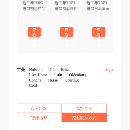
近三年TOP3
近三年TOP3
近三年TOP3
进口交易产品
进口交易伙伴
进口贸易国家
登
登
登
录
录
录
查
查
查
看
看
看
更
更
更
多
多
多
主营：
Holstein
Gf
Blitz
全部
Live Horse
Lulu
Oldenburg
Concha
Horse
Chestnut
Geld
存入CRM
监控企业
智能搜邮
挖掘联系方式