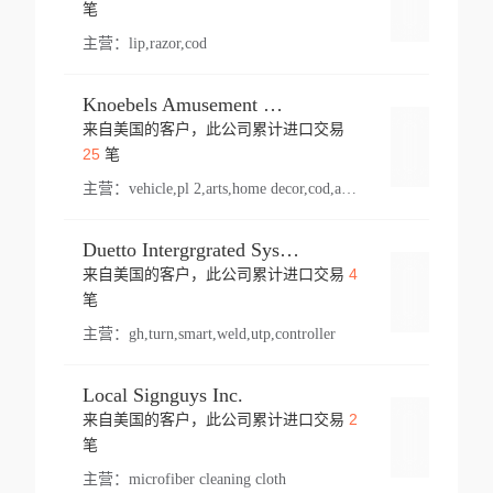
登录
笔
主营：
lip,razor,cod
Knoebels Amusement Resort
来自美国的客户，此公司累计进口交易
登录
25
笔
主营：
vehicle,pl 2,arts,home decor,cod,amusement ride,sea
Duetto Intergrgrated Systems Inc.
4
来自美国的客户，此公司累计进口交易
登录
笔
主营：
gh,turn,smart,weld,utp,controller
Local Signguys Inc.
2
来自美国的客户，此公司累计进口交易
登录
笔
主营：
microfiber cleaning cloth