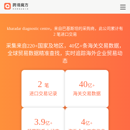
2026kharadar diagnostic
kharadar diagnostic centre，来自巴基斯坦的采购商，此公司累计有
2
笔进口交易
采集来自220+国家及地区，40亿+条海关交易数据，
全球贸易数据精准查找，实时追踪海外企业贸易动
态
2
40
笔
亿+
进口交易记录
海关交易数据
3.9
4
亿+
亿+