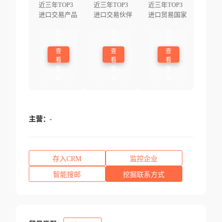
近三年TOP3
近三年TOP3
近三年TOP3
进口交易产品
进口交易伙伴
进口贸易国家
登
登
登
录
录
录
查
查
查
看
看
看
更
更
更
多
多
多
主营：
-
存入CRM
监控企业
智能搜邮
挖掘联系方式