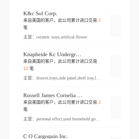
K&c Sol Corp.
2
来自美国的客户，此公司累计进口交易
登录
笔
主营：
ceramic ware,artifical flower
Knapheide Kc Underground
来自美国的客户，此公司累计进口交易
登录
12
笔
主营：
drawer,trays,side panel,shelf tray,lock drawer,panel,for vehicle,telescopic slide,drawer shelf,equipment,shelf,automotive part
Russell James Cornelia Arlington Va
2
来自美国的客户，此公司累计进口交易
登录
笔
主营：
personal effect,used household goods
C O Cargoquin Inc.