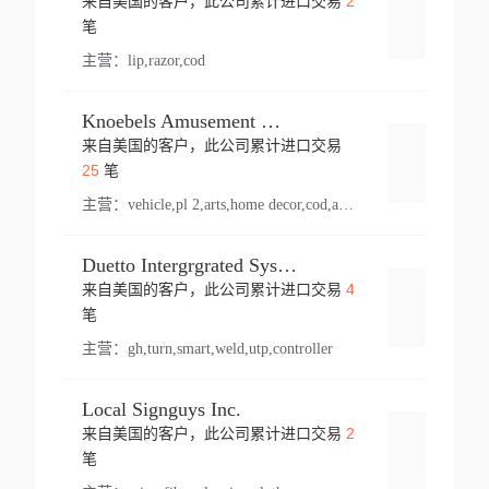
2
来自美国的客户，此公司累计进口交易
登录
笔
主营：
lip,razor,cod
Knoebels Amusement Resort
来自美国的客户，此公司累计进口交易
登录
25
笔
主营：
vehicle,pl 2,arts,home decor,cod,amusement ride,sea
Duetto Intergrgrated Systems Inc.
4
来自美国的客户，此公司累计进口交易
登录
笔
主营：
gh,turn,smart,weld,utp,controller
Local Signguys Inc.
2
来自美国的客户，此公司累计进口交易
登录
笔