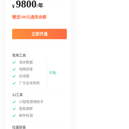
9800
/年
¥
赠送500元通用余额
立即开通
常用工具
海关数据
地图获客
不限
在线搜
广交会采购商
AI工具
AI智能营销助手
智能搜邮
邮件检测
社媒获客