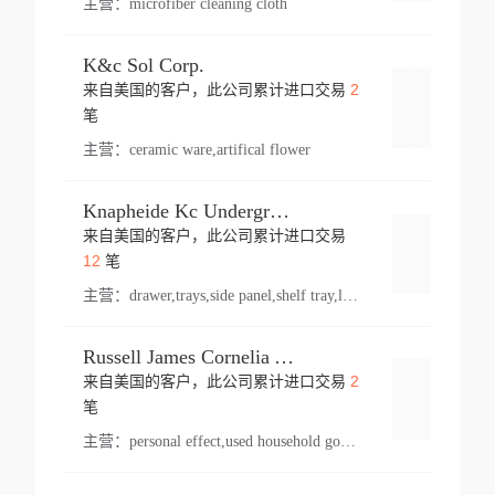
主营：
microfiber cleaning cloth
K&c Sol Corp.
2
来自美国的客户，此公司累计进口交易
登录
笔
主营：
ceramic ware,artifical flower
Knapheide Kc Underground
来自美国的客户，此公司累计进口交易
登录
12
笔
主营：
drawer,trays,side panel,shelf tray,lock drawer,panel,for vehicle,telescopic slide,drawer shelf,equipment,shelf,automotive part
Russell James Cornelia Arlington Va
2
来自美国的客户，此公司累计进口交易
登录
笔
主营：
personal effect,used household goods