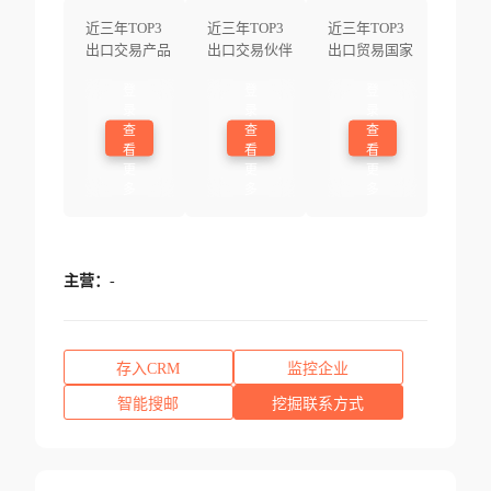
近三年TOP3
近三年TOP3
近三年TOP3
出口交易产品
出口交易伙伴
出口贸易国家
登
登
登
录
录
录
查
查
查
看
看
看
更
更
更
多
多
多
主营：
-
存入CRM
监控企业
智能搜邮
挖掘联系方式