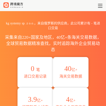
2026kg systemy sp. z o
kg systemy sp. z o.o.，来自俄罗斯的供应商，此公司累计有
-
笔进
口交易
采集来自220+国家及地区，40亿+条海关交易数据，
全球贸易数据精准查找，实时追踪海外企业贸易动
态
0
40
笔
亿+
进口交易记录
海关交易数据
3.9
4
亿+
亿+