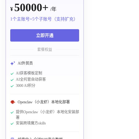
50000+
¥
/年
1个主账号+5个子账号（支持扩充）
立即开通
套餐权益
AI外贸员
AI获客模板定制
AI全托管自动获客
3000 AI积分
Openclaw（小龙虾）本地化部署
提供Openclaw（小龙虾）本地化安装部
署
安装跨境魔方skills