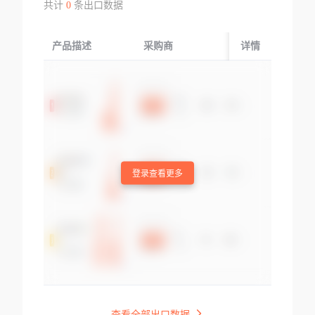
共计
0
条出口数据
产品描述
采购商
起运国/地区
详情
登录查看更多
查看全部出口数据