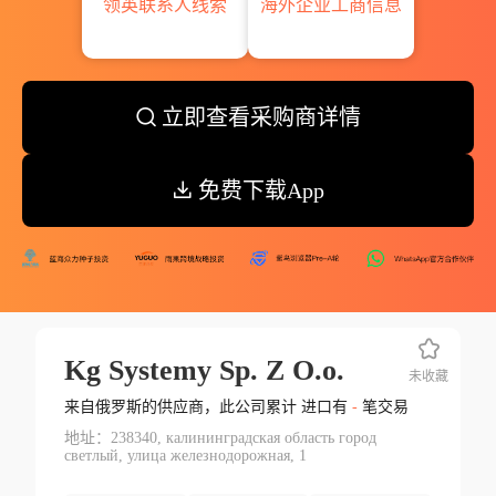
领英联系人线索
海外企业工商信息
立即查看采购商详情
免费下载App
Kg Systemy Sp. Z O.o.
未收藏
来自俄罗斯的供应商，此公司累计 进口有
-
笔交易
地址：238340, калининградская область город
светлый, улица железнодорожная, 1