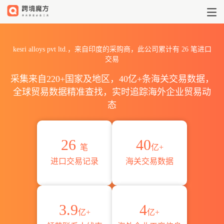
2026kesri alloys pvt l
kesri alloys pvt ltd.，来自印度的采购商，此公司累计有
26
笔进口
交易
采集来自220+国家及地区，40亿+条海关交易数据，
全球贸易数据精准查找，实时追踪海外企业贸易动
态
26
40
笔
亿+
进口交易记录
海关交易数据
3.9
4
亿+
亿+