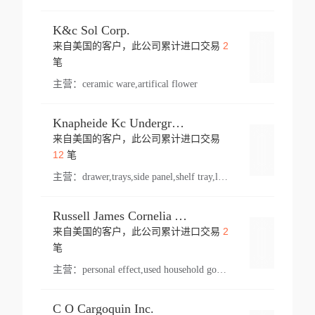
K&c Sol Corp.
2
来自美国的客户，此公司累计进口交易
登录
笔
主营：
ceramic ware,artifical flower
Knapheide Kc Underground
来自美国的客户，此公司累计进口交易
登录
12
笔
主营：
drawer,trays,side panel,shelf tray,lock drawer,panel,for vehicle,telescopic slide,drawer shelf,equipment,shelf,automotive part
Russell James Cornelia Arlington Va
2
来自美国的客户，此公司累计进口交易
登录
笔
主营：
personal effect,used household goods
C O Cargoquin Inc.