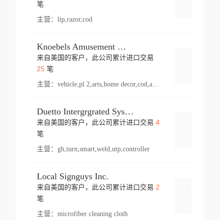
登录
笔
主营：
lip,razor,cod
Knoebels Amusement Resort
来自美国的客户，此公司累计进口交易
登录
25
笔
主营：
vehicle,pl 2,arts,home decor,cod,amusement ride,sea
Duetto Intergrgrated Systems Inc.
4
来自美国的客户，此公司累计进口交易
登录
笔
主营：
gh,turn,smart,weld,utp,controller
Local Signguys Inc.
2
来自美国的客户，此公司累计进口交易
登录
笔
主营：
microfiber cleaning cloth