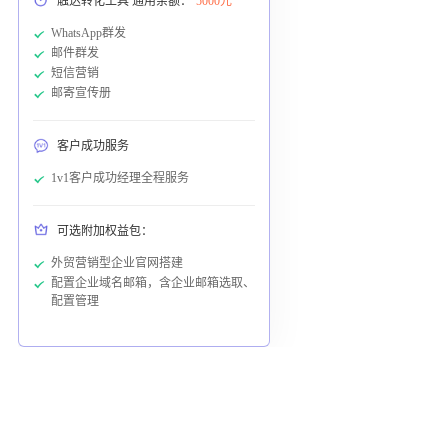
触达转化工具 通用余额：
5000元
WhatsApp群发
邮件群发
短信营销
邮寄宣传册
客户成功服务
1v1客户成功经理全程服务
可选附加权益包：
外贸营销型企业官网搭建
配置企业域名邮箱，含企业邮箱选取、
配置管理