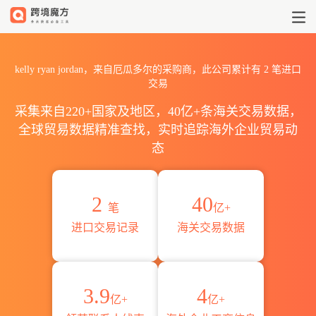
2026kelly ryan jordan
kelly ryan jordan，来自厄瓜多尔的采购商，此公司累计有
2
笔进口
交易
采集来自220+国家及地区，40亿+条海关交易数据，
全球贸易数据精准查找，实时追踪海外企业贸易动
态
2
40
笔
亿+
进口交易记录
海关交易数据
3.9
4
亿+
亿+