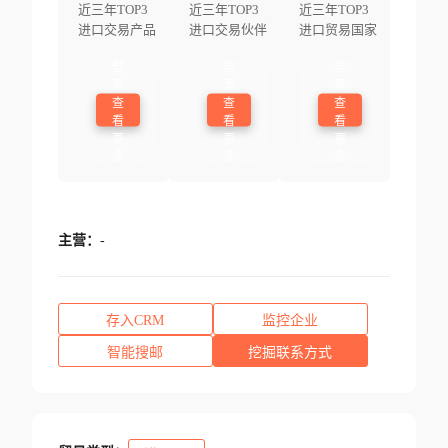
近三年TOP3
近三年TOP3
近三年TOP3
进口交易产品
进口交易伙伴
进口贸易国家
登
登
登
录
录
录
查
查
查
看
看
看
更
更
更
多
多
多
主营：
-
存入CRM
监控企业
智能搜邮
挖掘联系方式