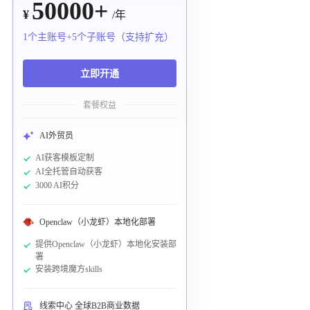
50000+
¥
/年
1个主账号+5个子账号（支持扩充）
立即开通
套餐权益
AI外贸员
AI获客模板定制
AI全托管自动获客
3000 AI积分
Openclaw（小龙虾）本地化部署
提供Openclaw（小龙虾）本地化安装部
署
安装跨境魔方skills
线索中心 全球B2B商业数据