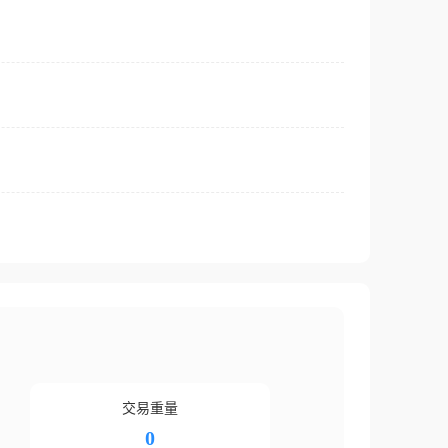
交易重量
0