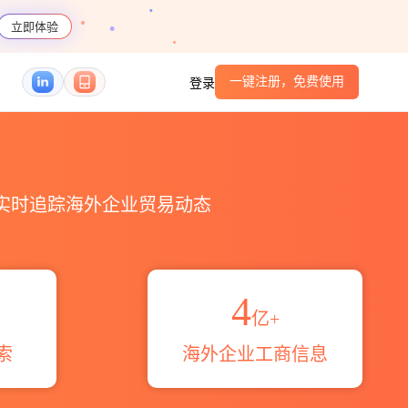
立即体验
一键注册，免费使用
登录
S编码港口_跨境魔方
，实时追踪海外企业贸易动态
4
亿+
索
海外企业工商信息