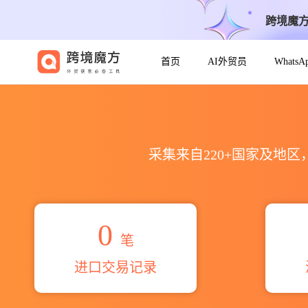
跨境魔
首页
AI外贸员
Whats
2026kashish traders海关
采集来自220+国家及地
0
笔
进口交易记录