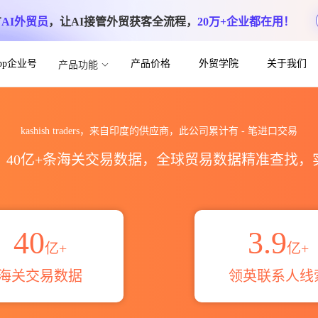
方
AI外贸员
，让AI接管外贸获客全流程，
20万+企业都在用！
App企业号
产品价格
外贸学院
关于我们
产品功能
进出口数据统计_贸易概览_贸易区域伙伴_H
kashish traders，来自印度的供应商，此公司累计有
-
笔进口交易
区，40亿+条海关交易数据，全球贸易数据精准查找
40
3.9
亿+
亿+
海关交易数据
领英联系人线