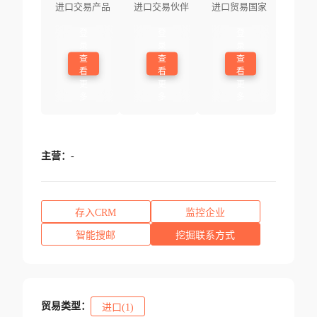
进口交易产品
进口交易伙伴
进口贸易国家
登
登
登
录
录
录
查
查
查
看
看
看
更
更
更
多
多
多
主营：
-
存入CRM
监控企业
智能搜邮
挖掘联系方式
贸易类型：
进口(1)