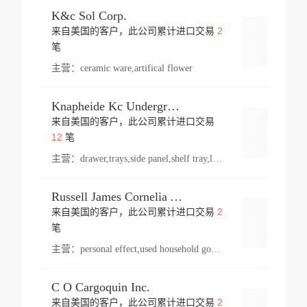
K&c Sol Corp.
2
来自美国的客户，此公司累计进口交易
登录
笔
主营：
ceramic ware,artifical flower
Knapheide Kc Underground
来自美国的客户，此公司累计进口交易
登录
12
笔
主营：
drawer,trays,side panel,shelf tray,lock drawer,panel,for vehicle,telescopic slide,drawer shelf,equipment,shelf,automotive part
Russell James Cornelia Arlington Va
2
来自美国的客户，此公司累计进口交易
登录
笔
主营：
personal effect,used household goods
C O Cargoquin Inc.
2
来自美国的客户，此公司累计进口交易