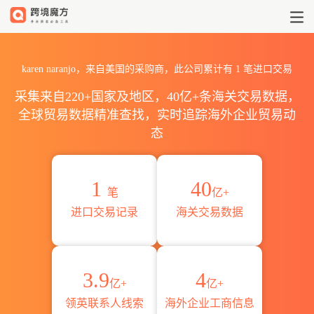
2026karen naranjo海关进
karen naranjo，来自美国的采购商，此公司累计有
1
笔进口交易
采集来自220+国家及地区，40亿+条海关交易数据，
全球贸易数据精准查找，实时追踪海外企业贸易动
态
1
40
笔
亿+
进口交易记录
海关交易数据
3.9
4
亿+
亿+
领英联系人线索
海外企业工商信息