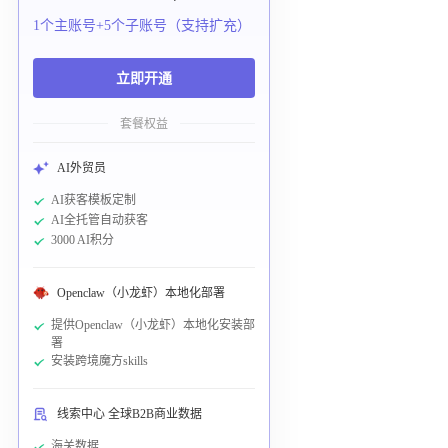
1个主账号+5个子账号（支持扩充）
立即开通
套餐权益
AI外贸员
AI获客模板定制
AI全托管自动获客
3000 AI积分
Openclaw（小龙虾）本地化部署
提供Openclaw（小龙虾）本地化安装部
署
安装跨境魔方skills
线索中心 全球B2B商业数据
海关数据