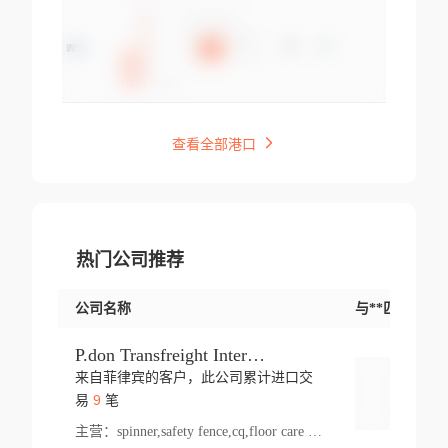
查看全部港口
热门公司推荐
公司名称
与**匹配交易
P.don Transfreight International
来自菲律宾的客户，此公司累计进口交
登录
9
易
笔
主营：
spinner,safety fence,cq,floor care machine,cargo,welded steel,web,essential,ratchet tie down,contact email,creatine monohydrate,x 50,bag,paper cups lid,erti,500 c,plush toy,steel wire,webbing,otr tyre,s8,food packaging,edmonton,quad,pc,floor cleaner,carton paper cup,wood pack,auto par,bar chair,oven,fitness products,leisure chair,canada,bicycle,rovin,pickup truck,rat,cover,carton,plastic lid,battery,ride on car,oil gas well,hat,pet cage,n tr,ionic,shoes tel,acrylic bathtub,microvit,fans,lumen,wheels,gin,tdr,tpo,llysine,hot,bur,bonnell spring,g class,dumbbell,condenser,s5,cleaner vacuum,d fence,board,wood,promi,swir,ail,orchard,mattres,cash,microfiber bathrobe,vacuum cleaner floor,access door,pad,wood packing,carton toy,gas well,cotton,freight prepaid,sga,heat exchange,mat,psn,al em,glc,lifting table,cod,plastic shell,wire po,foam,ladies knitted dress,rim,a1,roller,spare part,t 80,waterproof terminal,barbell set,vehicle,bicycle tire,go game,led light,computer chair,block mesh,stainless steel,ape,steel wire rope,carton paper box,ladies knitted pullover,threonine feed grade,electrical appliance,eyebolt,casing,rubber duck,ball,8 port,pet bottle,box steel,scaffolding parts,packing material,na e,polyester knit,blouse,d jack,vacuum flask,lip,aite,fruit plate,steel frame,sealing,mesh,s14,textile,office chair,pendant light,jet,bar stool,furniture,aluminium,wallet,carton pot,tool box,brand new tire,brightway,tria,strea,prop,fishing products,car bumper,butter,fog lamp cover,yofc,tableware,plastic,plastic bottle spray,fireplace,natural stone products,t sp,pullover,aluminium pan,massage product,spotlight,finned tube bundle,table,wood stick,high pressure cleaner,auto part,welded wire mesh,chinese medicine,mater,tsc,sea,cable,glove,supplies,kelvin,sacom,hot dipped galvanized steel pipe,ring wire,pright,rush,ion,paper bag,ring,cup sleeve,oil,gmh,car step,cabinet,leisure table,ladies knit top,sol,electric bicycle,pera,feed grade,air purifier,stanc,storage box,no wooden,pdo,iu,aluminium sheet,k2,p1,s 50,dj,vacuum cleaner,nylon bag,insulat,power,cleaner,hpa,molded,control arm,import,octg,s 99,tablecloth,screw,flail mower,dining chair,l ap,butyl inner tube,ppo,20 sp,wire lock accessories,mattress fabric,kitchen,s7,frame,steel,carton plastic,ipm,electrical cabinet,wear strip,racks,brand tire,tin,packaging material,ys,anji,ceramics product,metal furniture,sebacic acid,umber,flap,ladies knitted,bun pan,chemical substance,lusin,country of origin,edt,unica,stainless steel wire,weld,dire,ai r,poncho,toy car,chemical,t code,s corporation,oem,chinese herb,fly,hydrochloride,ppe,grille,lifting,socks,lighting,ale,unit,hood,stud,aircool,s glass fiber,brass valve valve,tssu,cotton bag,aka,gh,slusher,sporting good,bar stools,n steel,nonwoven bag,essar,ladies knitted skirt,light mouse,drilling,spin bike,sling,insulation tubing,string wound filter cartridge,door frame,u post,optical fibre cable,glass,md,kumho,synthetic grass,shoes,cific,mobil,carton box,fence panel,new tire,chi