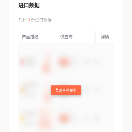
进口数据
共计
0
条进口数据
产品描述
供应商
起运国/地区
详情
登录查看更多