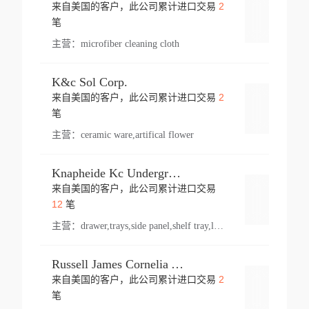
2
来自美国的客户，此公司累计进口交易
登录
笔
主营：
microfiber cleaning cloth
K&c Sol Corp.
2
来自美国的客户，此公司累计进口交易
登录
笔
主营：
ceramic ware,artifical flower
Knapheide Kc Underground
来自美国的客户，此公司累计进口交易
登录
12
笔
主营：
drawer,trays,side panel,shelf tray,lock drawer,panel,for vehicle,telescopic slide,drawer shelf,equipment,shelf,automotive part
Russell James Cornelia Arlington Va
2
来自美国的客户，此公司累计进口交易
登录
笔