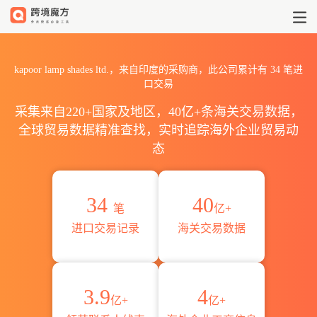
2026kapoor lamp shades
kapoor lamp shades ltd.，来自印度的采购商，此公司累计有
34
笔进
口交易
采集来自220+国家及地区，40亿+条海关交易数据，
全球贸易数据精准查找，实时追踪海外企业贸易动
态
34
40
笔
亿+
进口交易记录
海关交易数据
3.9
4
亿+
亿+