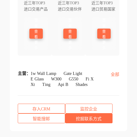
近三年TOP3
近三年TOP3
近三年TOP3
进口交易产品
进口交易伙伴
进口贸易国家
登
登
登
录
录
录
查
查
查
看
看
看
更
更
更
多
多
多
主营：
1w Wall Lamp
Gate Light
全部
E Glass
W300
G550
Fi X
Xt
Ting
Api B
Shades
存入CRM
监控企业
智能搜邮
挖掘联系方式