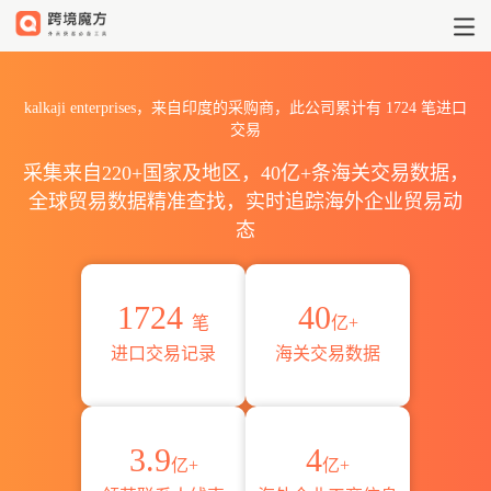
2026kalkaji enterprise
kalkaji enterprises，来自印度的采购商，此公司累计有
1724
笔进口
交易
采集来自220+国家及地区，40亿+条海关交易数据，
全球贸易数据精准查找，实时追踪海外企业贸易动
态
1724
40
笔
亿+
进口交易记录
海关交易数据
3.9
4
亿+
亿+