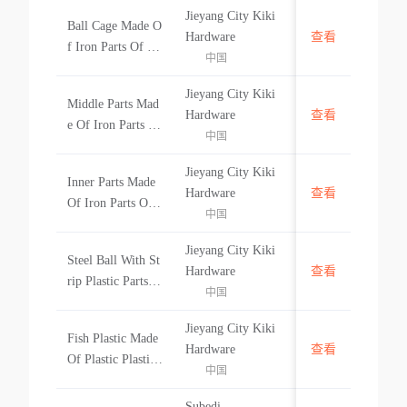
Jieyang City Kiki
Ball Cage Made O
中国
Hardware
查看
f Iron Parts Of Dr
中国
awer Slide Drawer
Slide Parts
Jieyang City Kiki
Middle Parts Mad
中国
Hardware
查看
e Of Iron Parts Of
中国
Drawer Slide Dra
wer Slide Parts
Jieyang City Kiki
Inner Parts Made
中国
Hardware
查看
Of Iron Parts Of
中国
Drawer Slide Aeo
Client Drawer Sli
Jieyang City Kiki
Steel Ball With St
de Parts
中国
Hardware
查看
rip Plastic Parts O
中国
f Drawer Slide Dr
awer Slide Parts
Jieyang City Kiki
Fish Plastic Made
中国
Hardware
查看
Of Plastic Plastic
中国
Fish
Subedi