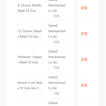
4\ Drawer Handle
International
查看
中国
Made Of Iron & S
Co.ltd..
teel Drawer Handl
中国
e
Subedi
12\ Drawer Handl
International
查看
中国
e Made Of Iron &
Co.ltd..
Steel Drawer Han
中国
dle
Subedi
Pneumatic Suppor
International
查看
中国
t Made Of Iron Pn
Co.ltd..
eumatic Support
中国
Subedi
Drawer Lock Mad
International
查看
中国
e Of Iron Aeo Clie
Co.ltd..
nt Drawer Lock
中国
Subedi