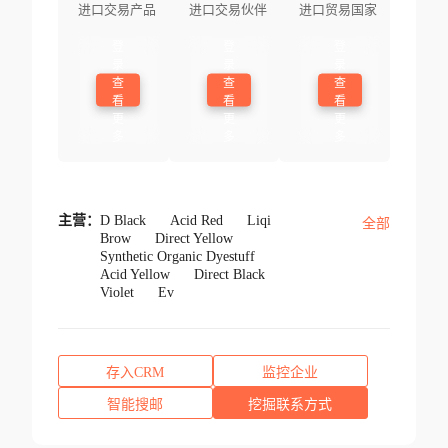
进口交易产品
进口交易伙伴
进口贸易国家
登
登
登
录
录
录
查
查
查
看
看
看
更
更
更
多
多
多
主营：
D Black
Acid Red
Liqi
全部
Brow
Direct Yellow
Synthetic Organic Dyestuff
Acid Yellow
Direct Black
Violet
Ev
存入CRM
监控企业
智能搜邮
挖掘联系方式