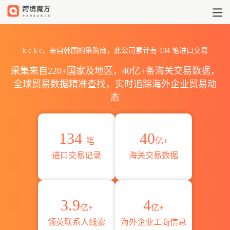
2026k c k c海关进出口数据统计
k c k c，来自韩国的采购商，此公司累计有
134
笔进口交易
采集来自220+国家及地区，40亿+条海关交易数据，
全球贸易数据精准查找，实时追踪海外企业贸易动
态
134
40
笔
亿+
进口交易记录
海关交易数据
3.9
4
亿+
亿+
领英联系人线索
海外企业工商信息