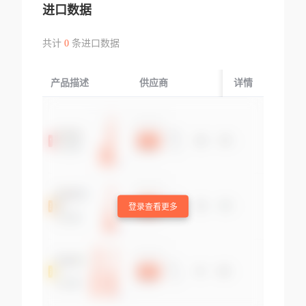
进口数据
共计
0
条进口数据
产品描述
供应商
起运国/地区
详情
登录查看更多