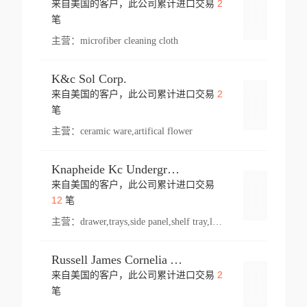
2
来自美国的客户，此公司累计进口交易
登录
笔
主营：
microfiber cleaning cloth
K&c Sol Corp.
2
来自美国的客户，此公司累计进口交易
登录
笔
主营：
ceramic ware,artifical flower
Knapheide Kc Underground
来自美国的客户，此公司累计进口交易
登录
12
笔
主营：
drawer,trays,side panel,shelf tray,lock drawer,panel,for vehicle,telescopic slide,drawer shelf,equipment,shelf,automotive part
Russell James Cornelia Arlington Va
2
来自美国的客户，此公司累计进口交易
登录
笔