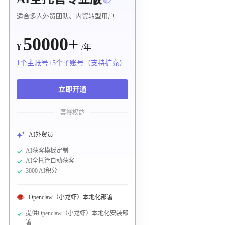
适合多人外贸团队、内贸转型用户
50000+
¥
/年
1个主账号+5个子账号（支持扩充）
立即开通
套餐权益
AI外贸员
AI获客模板定制
AI全托管自动获客
3000 AI积分
Openclaw（小龙虾）本地化部署
提供Openclaw（小龙虾）本地化安装部
署