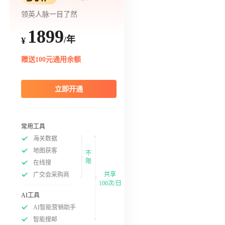
领英人脉一目了然
1899
/年
¥
赠送100元通用余额
立即开通
常用工具
海关数据
地图获客
不
限
在线搜
共享
广交会采购商
100次/日
AI工具
AI智能营销助手
智能搜邮