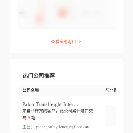
查看全部港口
热门公司推荐
公司名称
与**匹配交易
P.don Transfreight International
来自菲律宾的客户，此公司累计进口交
登录
9
易
笔
主营：
spinner,safety fence,cq,floor care machine,cargo,welded steel,web,essential,ratchet tie down,contact email,creatine monohydrate,x 50,bag,paper cups lid,erti,500 c,plush toy,steel wire,webbing,otr tyre,s8,food packaging,edmonton,quad,pc,floor cleaner,carton paper cup,wood pack,auto par,bar chair,oven,fitness products,leisure chair,canada,bicycle,rovin,pickup truck,rat,cover,carton,plastic lid,battery,ride on car,oil gas well,hat,pet cage,n tr,ionic,shoes tel,acrylic bathtub,microvit,fans,lumen,wheels,gin,tdr,tpo,llysine,hot,bur,bonnell spring,g class,dumbbell,condenser,s5,cleaner vacuum,d fence,board,wood,promi,swir,ail,orchard,mattres,cash,microfiber bathrobe,vacuum cleaner floor,access door,pad,wood packing,carton toy,gas well,cotton,freight prepaid,sga,heat exchange,mat,psn,al em,glc,lifting table,cod,plastic shell,wire po,foam,ladies knitted dress,rim,a1,roller,spare part,t 80,waterproof terminal,barbell set,vehicle,bicycle tire,go game,led light,computer chair,block mesh,stainless steel,ape,steel wire rope,carton paper box,ladies knitted pullover,threonine feed grade,electrical appliance,eyebolt,casing,rubber duck,ball,8 port,pet bottle,box steel,scaffolding parts,packing material,na e,polyester knit,blouse,d jack,vacuum flask,lip,aite,fruit plate,steel frame,sealing,mesh,s14,textile,office chair,pendant light,jet,bar stool,furniture,aluminium,wallet,carton pot,tool box,brand new tire,brightway,tria,strea,prop,fishing products,car bumper,butter,fog lamp cover,yofc,tableware,plastic,plastic bottle spray,fireplace,natural stone products,t sp,pullover,aluminium pan,massage product,spotlight,finned tube bundle,table,wood stick,high pressure cleaner,auto part,welded wire mesh,chinese medicine,mater,tsc,sea,cable,glove,supplies,kelvin,sacom,hot dipped galvanized steel pipe,ring wire,pright,rush,ion,paper bag,ring,cup sleeve,oil,gmh,car step,cabinet,leisure table,ladies knit top,sol,electric bicycle,pera,feed grade,air purifier,stanc,storage box,no wooden,pdo,iu,aluminium sheet,k2,p1,s 50,dj,vacuum cleaner,nylon bag,insulat,power,cleaner,hpa,molded,control arm,import,octg,s 99,tablecloth,screw,flail mower,dining chair,l ap,butyl inner tube,ppo,20 sp,wire lock accessories,mattress fabric,kitchen,s7,frame,steel,carton plastic,ipm,electrical cabinet,wear strip,racks,brand tire,tin,packaging material,ys,anji,ceramics product,metal furniture,sebacic acid,umber,flap,ladies knitted,bun pan,chemical substance,lusin,country of origin,edt,unica,stainless steel wire,weld,dire,ai r,poncho,toy car,chemical,t code,s corporation,oem,chinese herb,fly,hydrochloride,ppe,grille,lifting,socks,lighting,ale,unit,hood,stud,aircool,s glass fiber,brass valve valve,tssu,cotton bag,aka,gh,slusher,sporting good,bar stools,n steel,nonwoven bag,essar,ladies knitted skirt,light mouse,drilling,spin bike,sling,insulation tubing,string wound filter cartridge,door frame,u post,optical fibre cable,glass,md,kumho,synthetic grass,shoes,cific,mobil,carton box,fence panel,new tire,chi