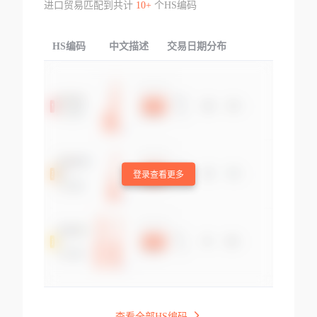
进口贸易匹配到共计
10+
个HS编码
HS编码
中文描述
交易日期分布
TOP
登录查看更多
查看全部HS编码