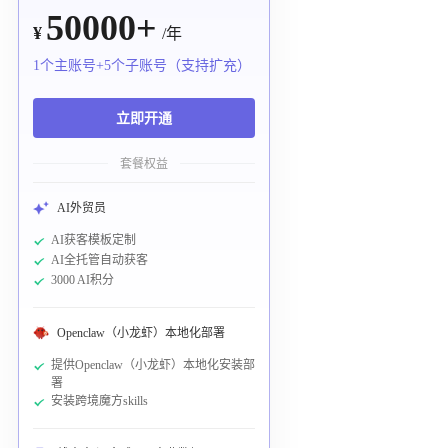
50000+
¥
/年
1个主账号+5个子账号（支持扩充）
立即开通
套餐权益
AI外贸员
AI获客模板定制
AI全托管自动获客
3000 AI积分
Openclaw（小龙虾）本地化部署
提供Openclaw（小龙虾）本地化安装部
署
安装跨境魔方skills