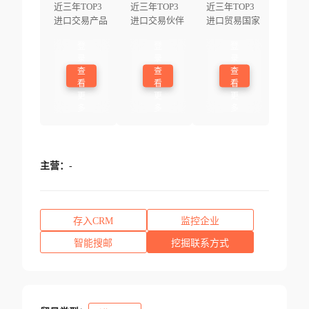
近三年TOP3
近三年TOP3
近三年TOP3
进口交易产品
进口交易伙伴
进口贸易国家
登
登
登
录
录
录
查
查
查
看
看
看
更
更
更
多
多
多
主营：
-
存入CRM
监控企业
智能搜邮
挖掘联系方式