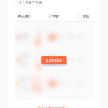
共计
0
条进口数据
产品描述
供应商
起运国/地区
详情
登录查看更多