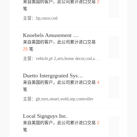
2
来自美国的客户，此公司累计进口交易
登录
笔
主营：
lip,razor,cod
Knoebels Amusement Resort
来自美国的客户，此公司累计进口交易
登录
25
笔
主营：
vehicle,pl 2,arts,home decor,cod,amusement ride,sea
Duetto Intergrgrated Systems Inc.
4
来自美国的客户，此公司累计进口交易
登录
笔
主营：
gh,turn,smart,weld,utp,controller
Local Signguys Inc.
2
来自美国的客户，此公司累计进口交易
登录
笔