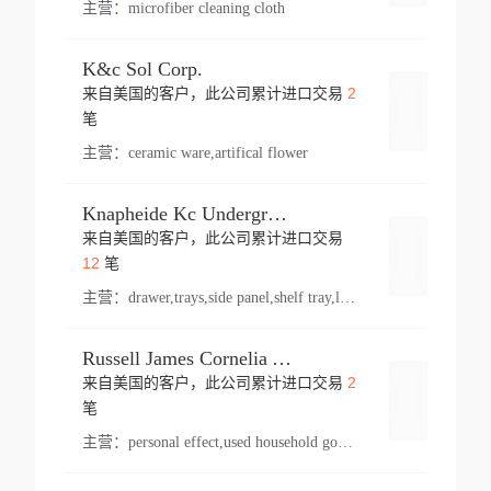
主营：
microfiber cleaning cloth
K&c Sol Corp.
2
来自美国的客户，此公司累计进口交易
登录
笔
主营：
ceramic ware,artifical flower
Knapheide Kc Underground
来自美国的客户，此公司累计进口交易
登录
12
笔
主营：
drawer,trays,side panel,shelf tray,lock drawer,panel,for vehicle,telescopic slide,drawer shelf,equipment,shelf,automotive part
Russell James Cornelia Arlington Va
2
来自美国的客户，此公司累计进口交易
登录
笔
主营：
personal effect,used household goods