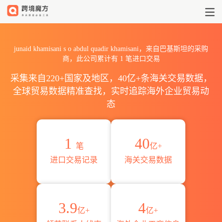
2026junaid khamisani s o
junaid khamisani s o abdul quadir khamisani，来自巴基斯坦的采购
商，此公司累计有
1
笔进口交易
采集来自220+国家及地区，40亿+条海关交易数据，
全球贸易数据精准查找，实时追踪海外企业贸易动
态
1
40
笔
亿+
进口交易记录
海关交易数据
3.9
4
亿+
亿+